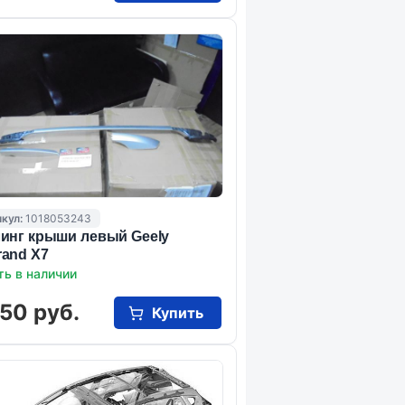
кул:
1018053243
инг крыши левый Geely
and X7
ть в наличии
50 руб.
Купить