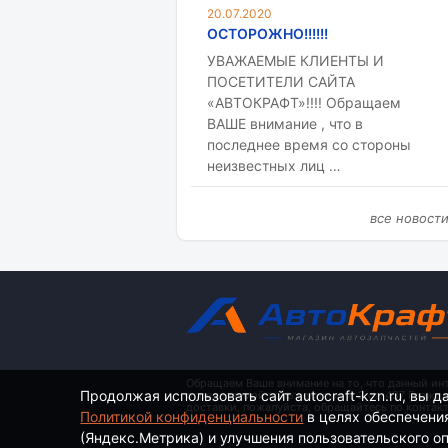
20.07.2020
ОСТОРОЖНО!!!!!!
УВАЖАЕМЫЕ КЛИЕНТЫ И
ПОСЕТИТЕЛИ САЙТА
«АВТОКРАФТ»!!!! Обращаем
ВАШЕ внимание , что в
последнее время со стороны
неизвестных лиц …
все новост
Обращаем Ваше внимание на то, что данный ин
Продолжая использовать сайт autocraft-kzn.ru, вы д
определяемой положениями ч. 2 ст. 437 Гражд
доставки, пожалуйста, обращайтесь по контак
Политикой конфиденциальности
в целях обеспечени
(Яндекс.Метрика) и улучшения пользовательского опы