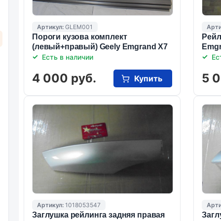
Артикул:
GLEM001
Арти
Пороги кузова комплект
Рейл
(левый+правый) Geely Emgrand X7
Emgr
Есть в наличии
Ес
4 000 руб.
5 0
Купить
Артикул:
1018053547
Арти
Заглушка рейлинга задняя правая
Загл