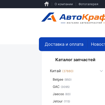
Перейти
О компании
Фотогалерея
к
основному
содержанию
Доставка и оплата
Новос
Каталог запчастей
Китай
(37880)
Belgee
(950)
GAC
(3095)
Jaecoo
(63)
Jetour
(115)