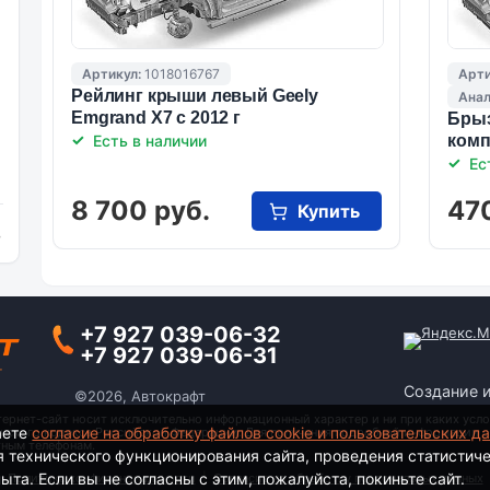
Артикул:
1018016767
Арти
Рейлинг крыши левый Geely
Анал
Emgrand X7 с 2012 г
Брыз
Есть в наличии
комп
Ес
8 700 руб.
47
Купить
и
+7 927 039-06-32
+7 927 039-06-31
Создание 
©2026, Автокрафт
тернет-сайт носит исключительно информационный характер и ни при каких усло
аете
согласие на обработку файлов cookie и пользовательских д
анского кодекса Российской Федерации. Для получения подробной информации о
тным телефонам.
я технического функционирования сайта, проведения статистич
та. Если вы не согласны с этим, пожалуйста, покиньте сайт.
Политика конфиденциальности
|
Согласие на обработку персональных данных