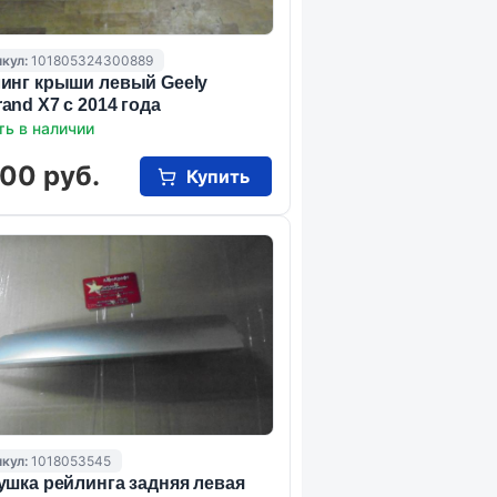
кул:
101805324300889
инг крыши левый Geely
and X7 с 2014 года
ть в наличии
00 руб.
Купить
кул:
1018053545
ушка рейлинга задняя левая