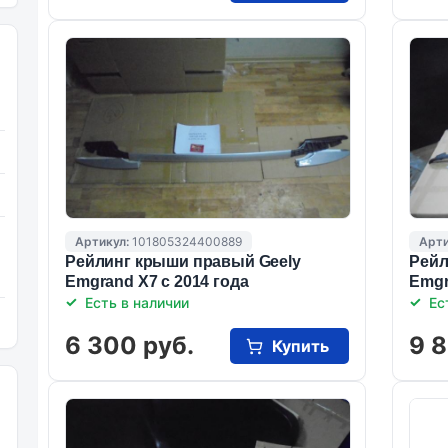
Артикул:
101805324400889
Арти
Рейлинг крыши правый Geely
Рейл
Emgrand X7 с 2014 года
Emgr
Есть в наличии
Ес
6 300 руб.
9 8
Купить