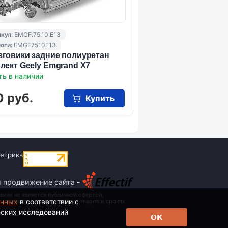
кул:
EMGF.75.10.E13
оги:
EMGF7510E13
говики задние полиуретан
лект Geely Emgrand X7
ть в наличии
0 руб.
Купить
и продвижение сайта -
виях не является публичной офертой,
анных
в соответствии с
 стоимости, наименовании товаров и сроках
еских исследований
ОК