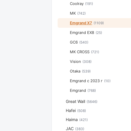
Coolray
(191)
MK
(742)
Emgrand X7
(1109)
Emgrand EX8
(25)
GC6
(540)
MK CROSS
(721)
Vision
(308)
Otaka
(539)
Emgrand с 2023 г
(10)
Emgrand
(768)
Great Wall
(5646)
Hafei
(508)
Haima
(421)
JAC
(383)