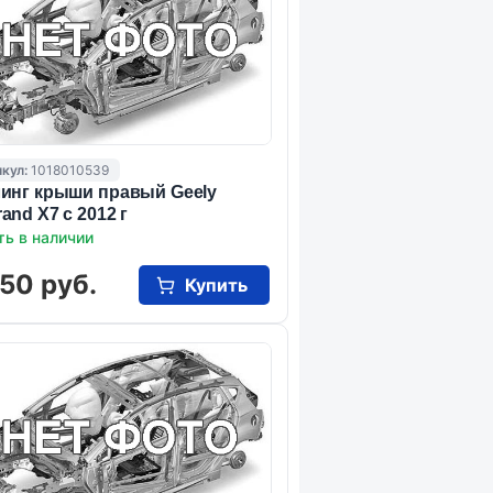
кул:
1018010539
инг крыши правый Geely
and X7 с 2012 г
ть в наличии
50 руб.
Купить