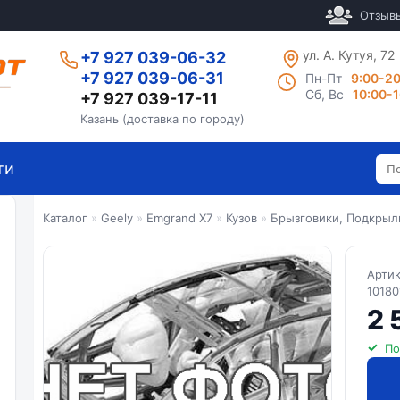
Отзыв
ул. А. Кутуя, 72
+7 927 039-06-32
+7 927 039-06-31
Пн-Пт
9:00-2
Сб, Вс
10:00-
+7 927 039-17-11
Казань (доставка по городу)
ти
Каталог
»
Geely
»
Emgrand X7
»
Кузов
»
Брызговики, Подкрыл
Арти
10180
2 
По