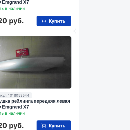
y Emgrand X7
ть в наличии
20 руб.
Купить
кул:
1018053544
ушка рейлинга передняя левая
y Emgrand X7
ть в наличии
20 руб.
Купить