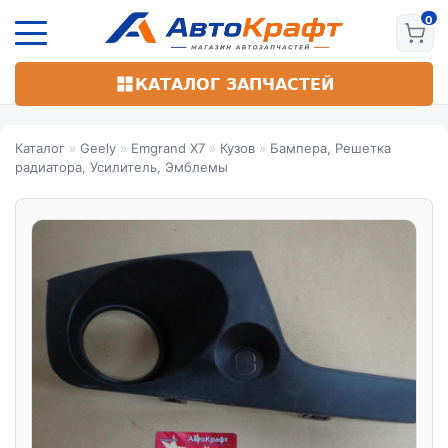
Перейти
к
основному
содержанию
КАТАЛОГ ЗАПЧАСТЕЙ
Каталог
»
Geely
»
Emgrand X7
»
Кузов
»
Бампера, Решетка
радиатора, Усилитель, Эмблемы