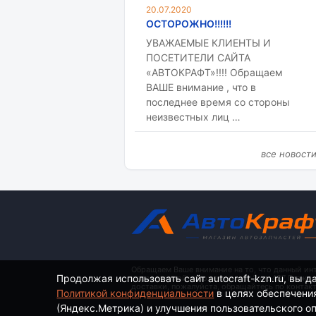
20.07.2020
ОСТОРОЖНО!!!!!!
УВАЖАЕМЫЕ КЛИЕНТЫ И
ПОСЕТИТЕЛИ САЙТА
«АВТОКРАФТ»!!!! Обращаем
ВАШЕ внимание , что в
последнее время со стороны
неизвестных лиц …
все новост
Обращаем Ваше внимание на то, что данный ин
Продолжая использовать сайт autocraft-kzn.ru, вы д
определяемой положениями ч. 2 ст. 437 Гражд
доставки, пожалуйста, обращайтесь по контак
Политикой конфиденциальности
в целях обеспечени
(Яндекс.Метрика) и улучшения пользовательского опы