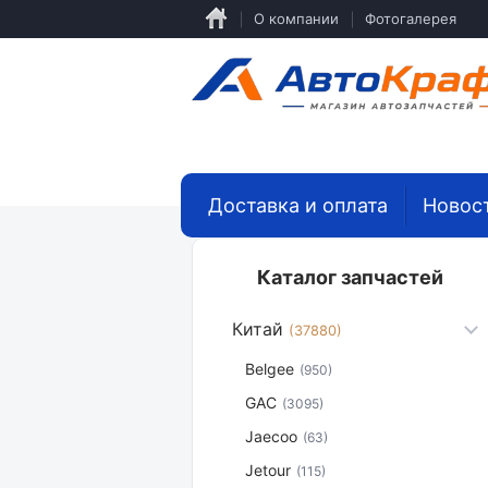
Перейти
О компании
Фотогалерея
к
основному
содержанию
Доставка и оплата
Новос
Каталог запчастей
Китай
(37880)
Belgee
(950)
GAC
(3095)
Jaecoo
(63)
Jetour
(115)