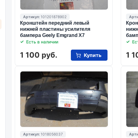
Артикул:
101201878902
Арти
Кронштейн передний левый
Крон
нижней пластины усилителя
нижн
бампера Geely Emgrand X7
бамп
Есть в наличии
Ес
1 100 руб.
1 1
Купить
Артикул:
1018056037
Арти