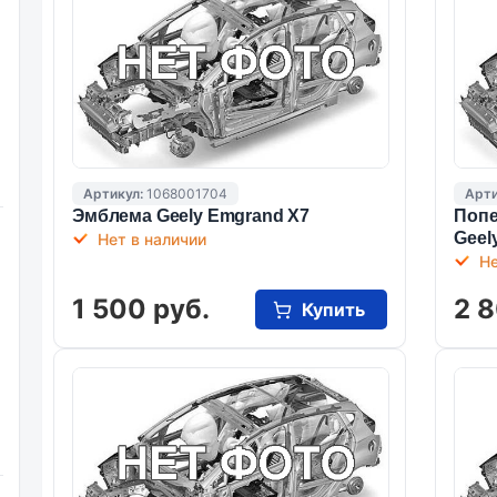
Артикул:
1068001704
Арти
Эмблема Geelу Emgrand X7
Попе
Geel
Нет в наличии
Не
1 500 руб.
2 8
Купить