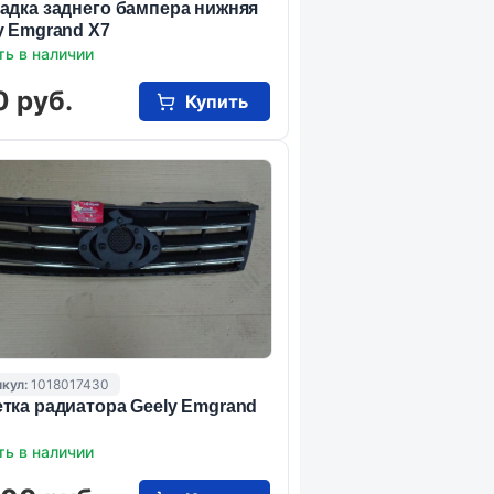
адка заднего бампера нижняя
y Emgrand X7
ть в наличии
0 руб.
Купить
кул:
1018017430
тка радиатора Geely Emgrand
ть в наличии