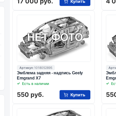
17 000 руб.
4 
Купить
Артикул:
1018052895
Арти
Эмблема задняя - надпись Geely
Эмбл
Emgrand X7
Emgr
Есть в наличии
Ес
550 руб.
55
Купить