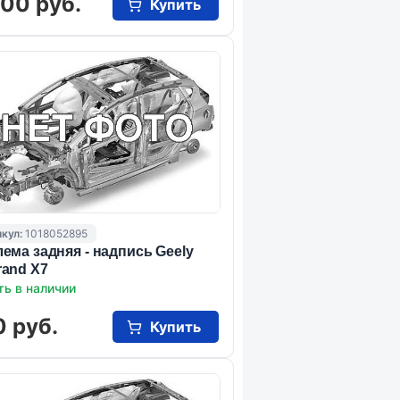
000 руб.
Купить
кул:
1018052895
ема задняя - надпись Geely
and X7
ть в наличии
0 руб.
Купить