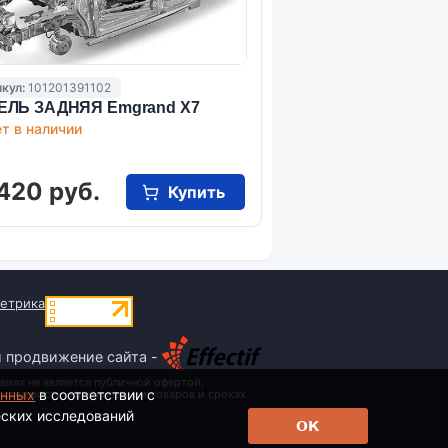
кул:
101201391102
ЕЛЬ ЗАДНЯЯ Emgrand X7
т в наличии
420 руб.
Купить
и продвижение сайта -
виях не является публичной офертой,
анных
в соответствии с
 стоимости, наименовании товаров и сроках
еских исследований
ОК