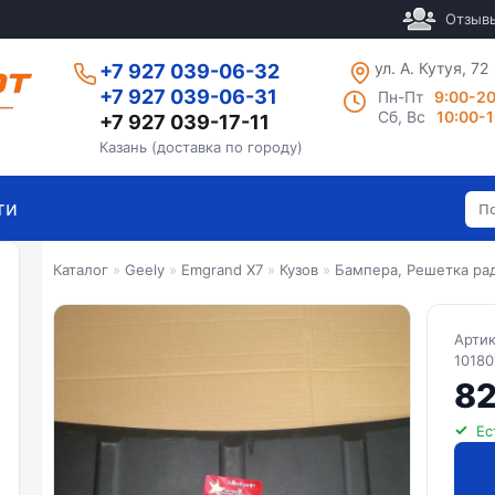
Отзыв
ул. А. Кутуя, 72
+7 927 039-06-32
+7 927 039-06-31
Пн-Пт
9:00-2
Сб, Вс
10:00-
+7 927 039-17-11
Казань (доставка по городу)
ти
Каталог
»
Geely
»
Emgrand X7
»
Кузов
»
Бампера, Решетка ра
Арти
10180
82
Ес