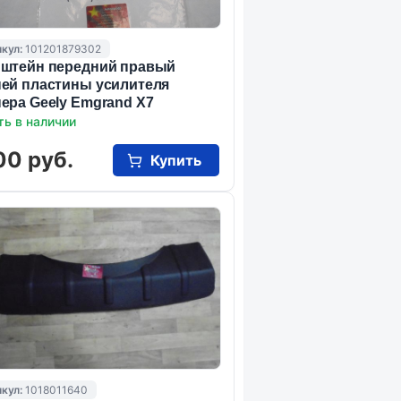
кул:
101201879302
штейн передний правый
ей пластины усилителя
ера Geely Emgrand X7
ть в наличии
00 руб.
Купить
кул:
1018011640