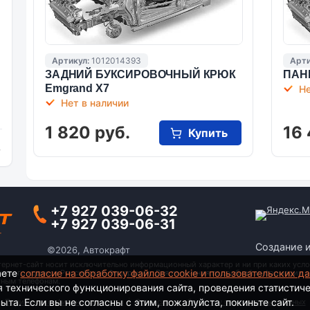
Артикул:
1012014393
Арти
ЗАДНИЙ БУКСИРОВОЧНЫЙ КРЮК
ПАН
Emgrand X7
Не
Нет в наличии
1 820 руб.
16 
Купить
и
+7 927 039-06-32
+7 927 039-06-31
Создание 
©2026, Автокрафт
тернет-сайт носит исключительно информационный характер и ни при каких усло
аете
согласие на обработку файлов cookie и пользовательских д
анского кодекса Российской Федерации. Для получения подробной информации о
тным телефонам.
я технического функционирования сайта, проведения статистич
та. Если вы не согласны с этим, пожалуйста, покиньте сайт.
Политика конфиденциальности
|
Согласие на обработку персональных данных