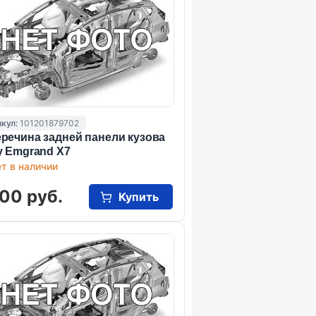
кул:
101201879702
речина задней панели кузова
y Emgrand X7
т в наличии
00 руб.
Купить