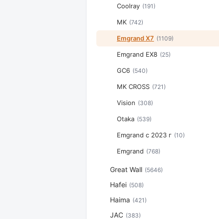
Coolray
(191)
MK
(742)
Emgrand X7
(1109)
Emgrand EX8
(25)
GC6
(540)
MK CROSS
(721)
Vision
(308)
Otaka
(539)
Emgrand с 2023 г
(10)
Emgrand
(768)
Great Wall
(5646)
Hafei
(508)
Haima
(421)
JAC
(383)