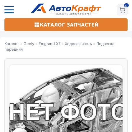
Перейти
к
основному
содержанию
КАТАЛОГ ЗАПЧАСТЕЙ
Каталог
»
Geely
»
Emgrand X7
»
Ходовая часть
»
Подвеска
передняя