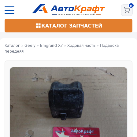
Перейти
к
основному
содержанию
КАТАЛОГ ЗАПЧАСТЕЙ
Каталог
»
Geely
»
Emgrand X7
»
Ходовая часть
»
Подвеска
передняя