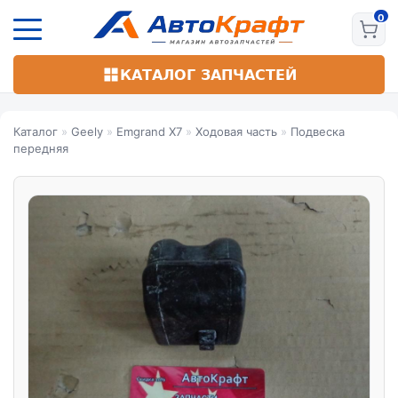
Перейти
к
основному
содержанию
КАТАЛОГ ЗАПЧАСТЕЙ
Каталог
»
Geely
»
Emgrand X7
»
Ходовая часть
»
Подвеска
передняя