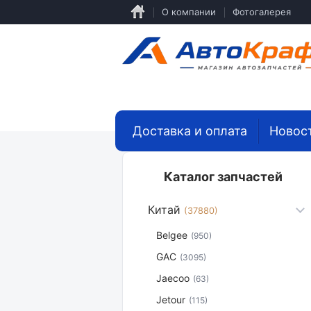
Перейти
О компании
Фотогалерея
к
основному
содержанию
Доставка и оплата
Новос
Каталог запчастей
Китай
(37880)
Belgee
(950)
GAC
(3095)
Jaecoo
(63)
Jetour
(115)