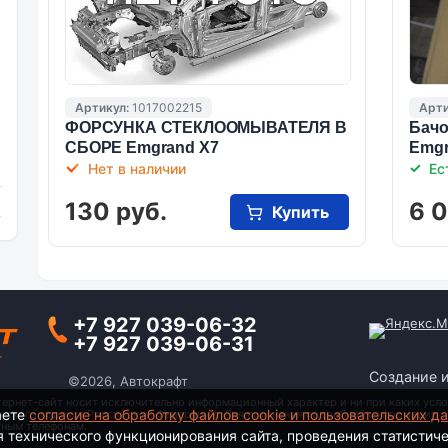
Артикул:
1017002215
Арти
ФОРСУНКА СТЕКЛООМЫВАТЕЛЯ В
Бачо
СБОРЕ Emgrand X7
Emgr
Нет в наличии
Ес
130 руб.
6 
Купить
и
+7 927 039-06-32
+7 927 039-06-31
Создание 
©2026, Автокрафт
тернет-сайт носит исключительно информационный характер и ни при каких усло
аете
согласие на обработку файлов cookie и пользовательских д
анского кодекса Российской Федерации. Для получения подробной информации о
тным телефонам.
я технического функционирования сайта, проведения статистич