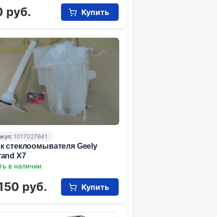
 руб.
Купить
кул:
1017027641
к стеклоомывателя Geely
and X7
ть в наличии
150 руб.
Купить