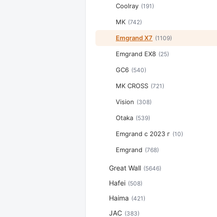
Coolray
(191)
MK
(742)
Emgrand X7
(1109)
Emgrand EX8
(25)
GC6
(540)
MK CROSS
(721)
Vision
(308)
Otaka
(539)
Emgrand с 2023 г
(10)
Emgrand
(768)
Great Wall
(5646)
Hafei
(508)
Haima
(421)
JAC
(383)