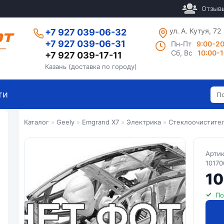
Отзыв
ул. А. Кутуя, 72
+7 927 039-06-32
+7 927 039-06-31
Пн-Пт
9:00-2
Сб, Вс
10:00-
+7 927 039-17-11
Казань (доставка по городу)
ти
Каталог
»
Geely
»
Emgrand X7
»
Электрика
»
Стеклоочистите
Арти
10170
10
По