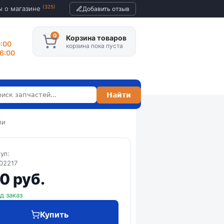
(325)
ы о магазине
Добавить отзыв
Корзина товаров
0:00
корзина пока пуста
16:00
ли
кул:
02217
0 руб.
д заказ
Купить