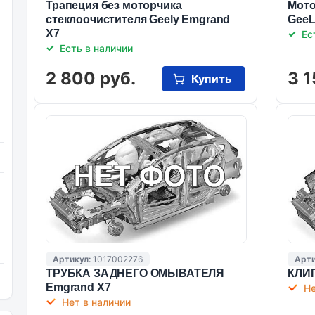
Трапеция без моторчика
Мото
стеклоочистителя Geely Emgrand
GeeL
X7
Ес
Есть в наличии
2 800 руб.
3 1
Купить
Артикул:
1017002276
Арти
ТРУБКА ЗАДНЕГО ОМЫВАТЕЛЯ
КЛИП
Emgrand X7
Не
Нет в наличии