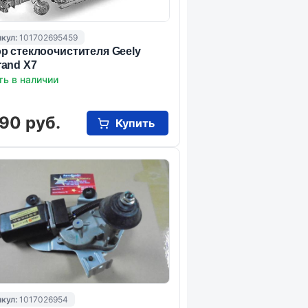
кул:
101702695459
р стеклоочистителя Geely
and X7
ть в наличии
90 руб.
Купить
кул:
1017026954