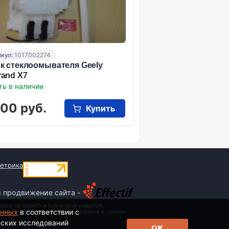
кул:
1017002274
к стеклоомывателя Geely
and X7
ть в наличии
000 руб.
Купить
и продвижение сайта -
виях не является публичной офертой,
анных
в соответствии с
 стоимости, наименовании товаров и сроках
еских исследований
ОК