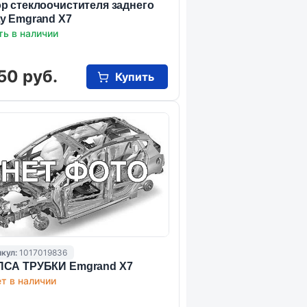
р стеклоочистителя заднего
y Emgrand X7
ть в наличии
50 руб.
Купить
кул:
1017019836
СА ТРУБКИ Emgrand X7
т в наличии