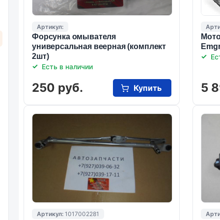
Артикул:
Арти
Форсунка омывателя
Мото
универсальная веерная (комплект
Emgr
2шт)
Ес
Есть в наличии
250 руб.
5 8
Купить
Артикул:
1017002281
Арти