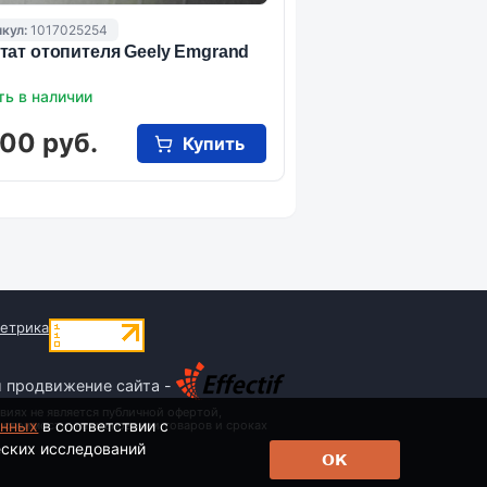
кул:
1017025254
тат отопителя Geely Emgrand
ть в наличии
00 руб.
Купить
и продвижение сайта -
виях не является публичной офертой,
анных
в соответствии с
 стоимости, наименовании товаров и сроках
еских исследований
ОК