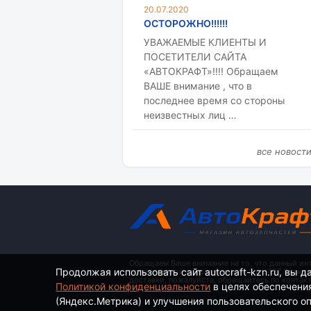
20.07.2020
ОСТОРОЖНО!!!!!!
УВАЖАЕМЫЕ КЛИЕНТЫ И
ПОСЕТИТЕЛИ САЙТА
«АВТОКРАФТ»!!!! Обращаем
ВАШЕ внимание , что в
последнее время со стороны
неизвестных лиц …
все новост
Обращаем Ваше внимание на то, что данный ин
Продолжая использовать сайт autocraft-kzn.ru, вы д
определяемой положениями ч. 2 ст. 437 Гражд
доставки, пожалуйста, обращайтесь по контак
Политикой конфиденциальности
в целях обеспечени
(Яндекс.Метрика) и улучшения пользовательского опы