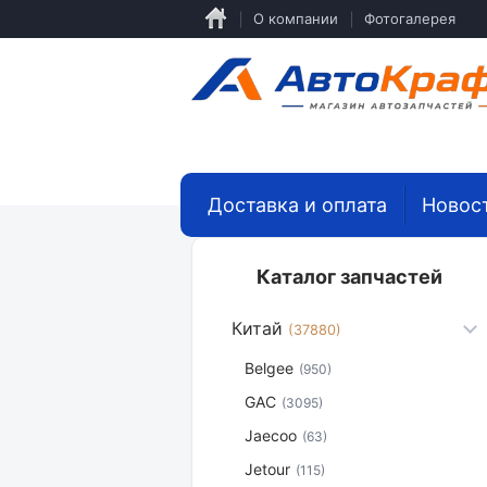
Перейти
О компании
Фотогалерея
к
основному
содержанию
Доставка и оплата
Новос
Каталог запчастей
Китай
(37880)
Belgee
(950)
GAC
(3095)
Jaecoo
(63)
Jetour
(115)