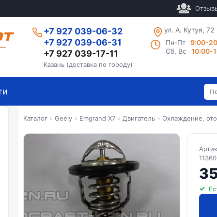
Отзыв
ул. А. Кутуя, 72
+7 927 039-06-32
+7 927 039-06-31
Пн-Пт
9:00-2
Сб, Вс
10:00-
+7 927 039-17-11
Казань (доставка по городу)
ти
Каталог
»
Geely
»
Emgrand X7
»
Двигатель
»
Охлаждение, ото
Арти
11360
35
Ес