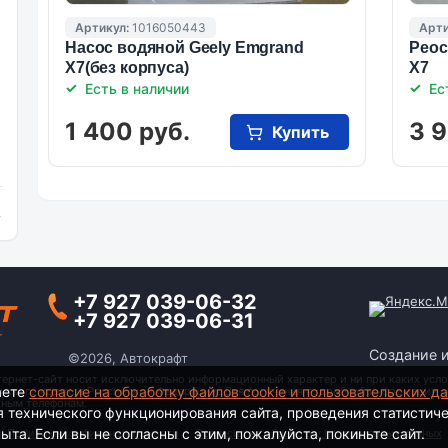
Артикул:
1016050443
Арти
Насос водяной Geely Emgrand
Реос
X7(без корпуса)
X7
Есть в наличии
Ес
1 400 руб.
3 9
Купить
и
+7 927 039-06-32
+7 927 039-06-31
Создание 
©2026, Автокрафт
тернет-сайт носит исключительно информационный характер и ни при каких усло
аете
согласие на обработку файлов cookie и пользовательских д
анского кодекса Российской Федерации. Для получения подробной информации о
тным телефонам.
я технического функционирования сайта, проведения статистич
та. Если вы не согласны с этим, пожалуйста, покиньте сайт.
Политика конфиденциальности
|
Согласие на обработку персональных данных