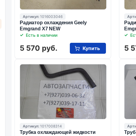
Артикул:
1016003046
Арти
Радиатор охлаждения Geely
Ради
Emgrand X7 NEW
Emgr
Есть в наличии
Ес
5 570 руб.
5 5
Купить
Артикул:
1017008314
Арти
Трубка охлаждающей жидкости
Труб