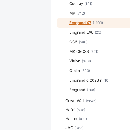
Coolray
(191)
MK
(742)
Emgrand X7
(1109)
Emgrand EX8
(25)
GC6
(540)
MK CROSS
(721)
Vision
(308)
Otaka
(539)
Emgrand с 2023 г
(10)
Emgrand
(768)
Great Wall
(5646)
Hafei
(508)
Haima
(421)
JAC
(383)