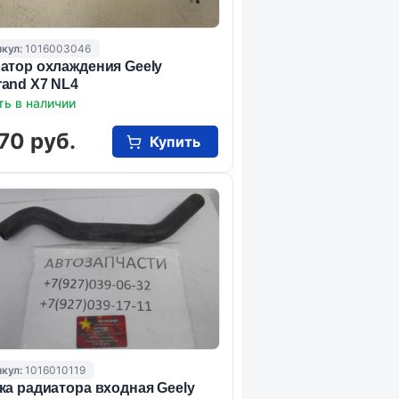
кул:
1016003046
атор охлаждения Geely
and X7 NL4
ть в наличии
70 руб.
Купить
кул:
1016010119
ка радиатора входная Geely