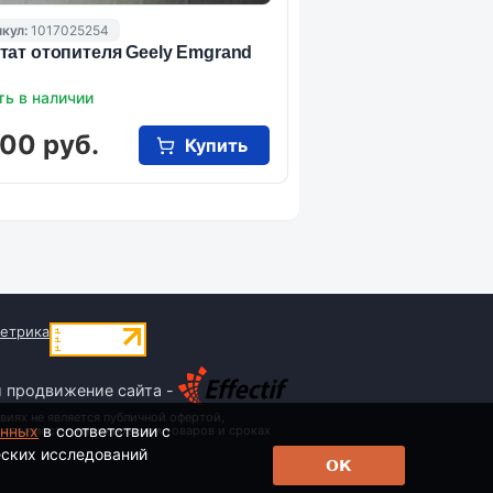
кул:
1017025254
тат отопителя Geely Emgrand
ть в наличии
00 руб.
Купить
и продвижение сайта -
виях не является публичной офертой,
анных
в соответствии с
 стоимости, наименовании товаров и сроках
еских исследований
ОК