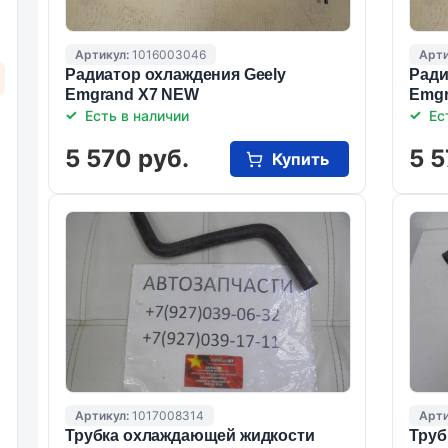
Артикул:
1016003046
Арти
Радиатор охлаждения Geely
Ради
Emgrand X7 NEW
Emgr
Есть в наличии
Ес
5 570 руб.
5 5
Купить
Артикул:
1017008314
Арти
Трубка охлаждающей жидкости
Труб