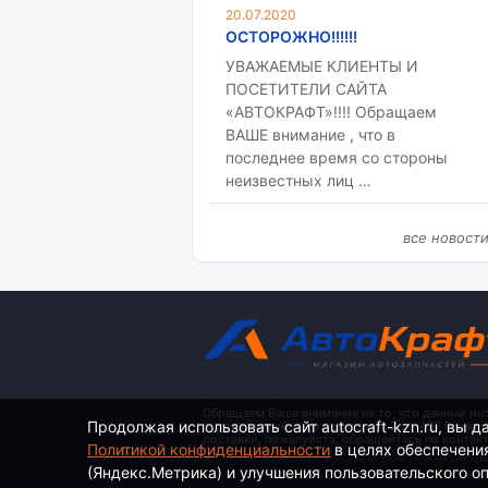
20.07.2020
ОСТОРОЖНО!!!!!!
УВАЖАЕМЫЕ КЛИЕНТЫ И
ПОСЕТИТЕЛИ САЙТА
«АВТОКРАФТ»!!!! Обращаем
ВАШЕ внимание , что в
последнее время со стороны
неизвестных лиц …
все новост
Обращаем Ваше внимание на то, что данный ин
Продолжая использовать сайт autocraft-kzn.ru, вы д
определяемой положениями ч. 2 ст. 437 Гражд
доставки, пожалуйста, обращайтесь по контак
Политикой конфиденциальности
в целях обеспечени
(Яндекс.Метрика) и улучшения пользовательского опы