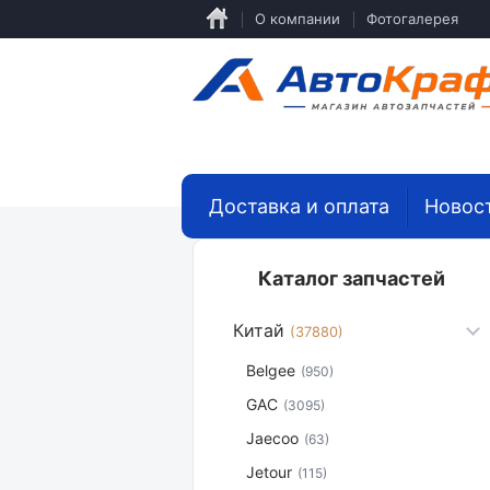
Перейти
О компании
Фотогалерея
к
основному
содержанию
Доставка и оплата
Новос
Каталог запчастей
Китай
(37880)
Belgee
(950)
GAC
(3095)
Jaecoo
(63)
Jetour
(115)