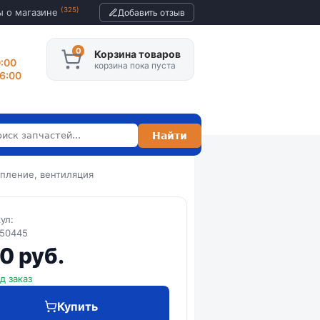
(325)
ы о магазине
Добавить отзыв
Корзина товаров
0:00
корзина пока пуста
16:00
пление, вентиляция
кул:
050445
0 руб.
д заказ
Купить