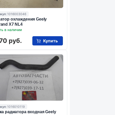
кул:
1016003046
атор охлаждения Geely
and X7 NL4
ть в наличии
70 руб.
Купить
кул:
1016010119
ка радиатора входная Geely