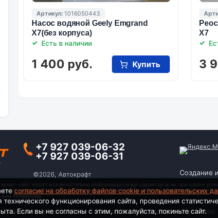
Артикул:
1016050443
Арти
Насос водяной Geely Emgrand
Реос
X7(без корпуса)
X7
Есть в наличии
Ес
1 400 руб.
3 9
Купить
и
+7 927 039-06-32
+7 927 039-06-31
Создание 
©2026, Автокрафт
тернет-сайт носит исключительно информационный характер и ни при каких усло
аете
согласие на обработку файлов cookie и пользовательских д
анского кодекса Российской Федерации. Для получения подробной информации о
тным телефонам.
я технического функционирования сайта, проведения статистич
та. Если вы не согласны с этим, пожалуйста, покиньте сайт.
Политика конфиденциальности
|
Согласие на обработку персональных данных