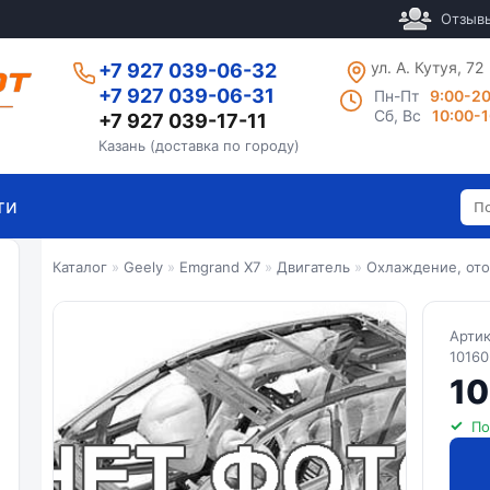
Отзыв
ул. А. Кутуя, 72
+7 927 039-06-32
+7 927 039-06-31
Пн-Пт
9:00-2
Сб, Вс
10:00-
+7 927 039-17-11
Казань (доставка по городу)
ти
Каталог
»
Geely
»
Emgrand X7
»
Двигатель
»
Охлаждение, ото
Арти
1016
10
По