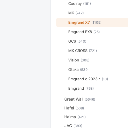
Coolray
(191)
MK
(742)
Emgrand X7
(1109)
Emgrand EX8
(25)
GC6
(540)
MK CROSS
(721)
Vision
(308)
Otaka
(539)
Emgrand с 2023 г
(10)
Emgrand
(768)
Great Wall
(5646)
Hafei
(508)
Haima
(421)
JAC
(383)