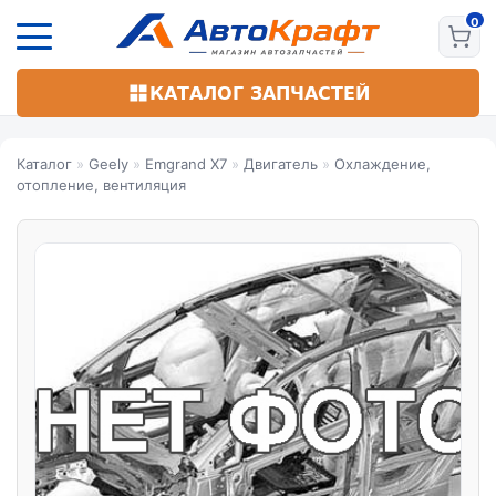
Перейти
к
основному
содержанию
КАТАЛОГ ЗАПЧАСТЕЙ
Каталог
»
Geely
»
Emgrand X7
»
Двигатель
»
Охлаждение,
отопление, вентиляция