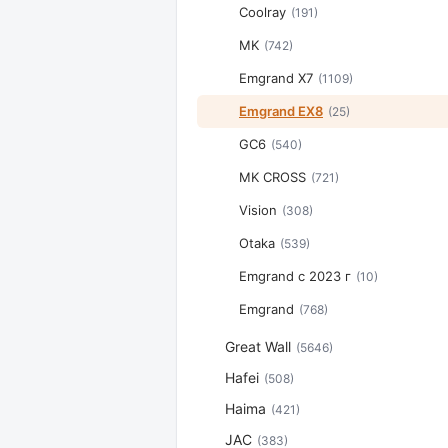
Coolray
(191)
MK
(742)
Emgrand X7
(1109)
Emgrand EX8
(25)
GC6
(540)
MK CROSS
(721)
Vision
(308)
Otaka
(539)
Emgrand с 2023 г
(10)
Emgrand
(768)
Great Wall
(5646)
Hafei
(508)
Haima
(421)
JAC
(383)