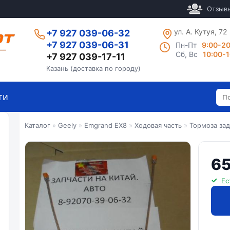
Отзыв
ул. А. Кутуя, 72
+7 927 039-06-32
+7 927 039-06-31
Пн-Пт
9:00-2
Сб, Вс
10:00-
+7 927 039-17-11
Казань (доставка по городу)
ти
Каталог
»
Geely
»
Emgrand EX8
»
Ходовая часть
»
Тормоза за
65
Ес