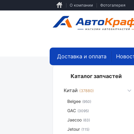
Перейти
О компании
Фотогалерея
к
основному
содержанию
Доставка и оплата
Новос
Каталог запчастей
Китай
(37880)
Belgee
(950)
GAC
(3095)
Jaecoo
(63)
Jetour
(115)