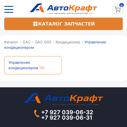
Перейти
к
основному
содержанию
КАТАЛОГ ЗАПЧАСТЕЙ
Каталог
»
GAC
»
GAC GS5
»
Кондиционер
»
Управление
кондиционером
Управление
кондиционером
(0)
+7 927 039-06-32
+7 927 039-06-31