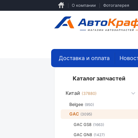
Перейти
О компании
Фотогалерея
к
основному
содержанию
Доставка и оплата
Новос
Каталог запчастей
Китай
(37880)
Belgee
(950)
GAC
(3095)
GAC GS8
(1663)
GAC GN8
(1427)