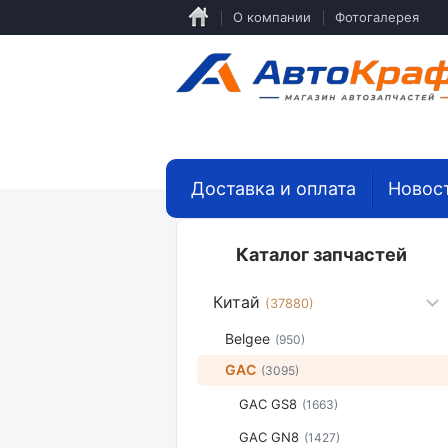
Перейти
О компании
Фотогалерея
к
основному
содержанию
Доставка и оплата
Новос
Каталог запчастей
Китай
(37880)
Belgee
(950)
GAC
(3095)
GAC GS8
(1663)
GAC GN8
(1427)