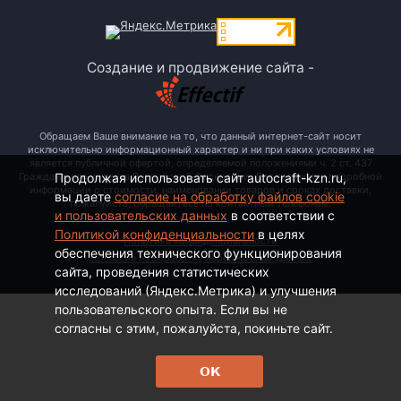
Создание и продвижение сайта -
Обращаем Ваше внимание на то, что данный интернет-сайт носит
исключительно информационный характер и ни при каких условиях не
является публичной офертой, определяемой положениями ч. 2 ст. 437
Продолжая использовать сайт autocraft-kzn.ru,
Гражданского кодекса Российской Федерации. Для получения подробной
информации о стоимости, наименовании товаров и сроках доставки,
вы даете
согласие на обработку файлов cookie
пожалуйста, обращайтесь по контактным телефонам.
и пользовательских данных
в соответствии с
Политикой конфиденциальности
в целях
Политика конфиденциальности
обеспечения технического функционирования
Согласие на обработку персональных данных
сайта, проведения статистических
исследований (Яндекс.Метрика) и улучшения
пользовательского опыта. Если вы не
согласны с этим, пожалуйста, покиньте сайт.
ОК