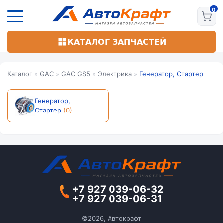
Перейти
к
основному
содержанию
КАТАЛОГ ЗАПЧАСТЕЙ
Каталог
»
GAC
»
GAC GS5
»
Электрика
»
Генератор, Стартер
Генератор,
Стартер
(0)
+7 927 039-06-32
+7 927 039-06-31
©2026, Автокрафт