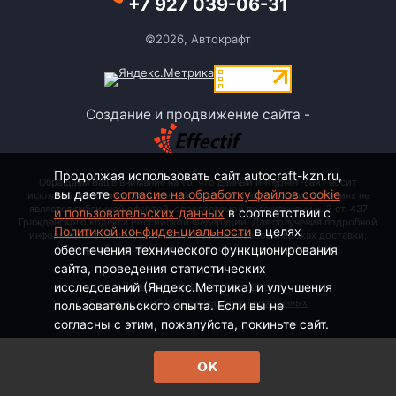
+7 927 039-06-31
©2026, Автокрафт
Создание и продвижение сайта -
Продолжая использовать сайт autocraft-kzn.ru,
Обращаем Ваше внимание на то, что данный интернет-сайт носит
вы даете
согласие на обработку файлов cookie
исключительно информационный характер и ни при каких условиях не
является публичной офертой, определяемой положениями ч. 2 ст. 437
и пользовательских данных
в соответствии с
Гражданского кодекса Российской Федерации. Для получения подробной
Политикой конфиденциальности
в целях
информации о стоимости, наименовании товаров и сроках доставки,
обеспечения технического функционирования
пожалуйста, обращайтесь по контактным телефонам.
сайта, проведения статистических
исследований (Яндекс.Метрика) и улучшения
Политика конфиденциальности
Согласие на обработку персональных данных
пользовательского опыта. Если вы не
согласны с этим, пожалуйста, покиньте сайт.
ОК