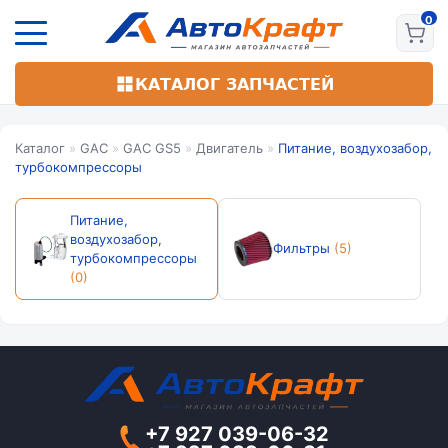
Перейти
к
основному
содержанию
КАТАЛОГ ЗАПЧАСТЕЙ
Каталог
»
GAC
»
GAC GS5
»
Двигатель
»
Питание, воздухозабор,
турбокомпрессоры
Питание,
воздухозабор,
Фильтры
(5)
турбокомпрессоры
(0)
+7 927 039-06-32