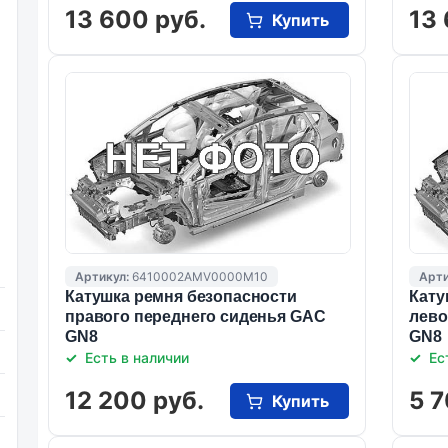
13 600 руб.
13 
Купить
Артикул:
6410002AMV0000M10
Арти
Катушка ремня безопасности
Кату
правого переднего сиденья GAC
лево
GN8
GN8
Есть в наличии
Ес
12 200 руб.
5 7
Купить