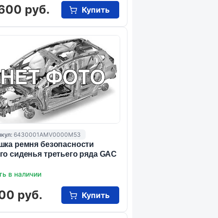
600 руб.
Купить
кул:
6430001AMV0000M53
шка ремня безопасности
го сиденья третьего ряда GAC
ть в наличии
00 руб.
Купить