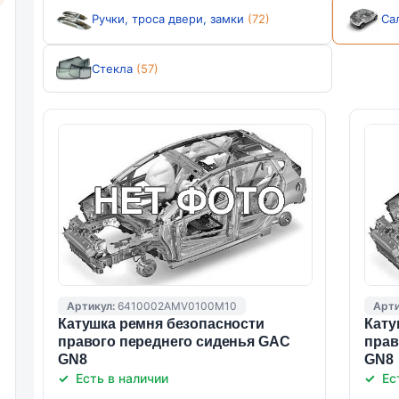
Ручки, троса двери, замки
(72)
Са
Стекла
(57)
Артикул:
6410002AMV0100M10
Арти
Катушка ремня безопасности
Кату
правого переднего сиденья GAC
прав
GN8
GN8
Есть в наличии
Ес