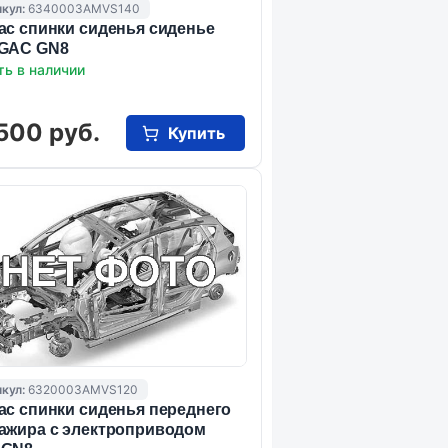
кул:
6340003AMVS140
ас спинки сиденья сиденье
 GAC GN8
ть в наличии
500 руб.
Купить
кул:
6320003AMVS120
ас спинки сиденья переднего
ажира с электроприводом