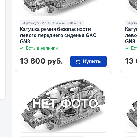
Артикул:
6410001AMV0100M10
Арти
Катушка ремня безопасности
Кату
левого переднего сиденья GAC
лево
GN8
GN8
Есть в наличии
Ес
13 600 руб.
13 
Купить
и