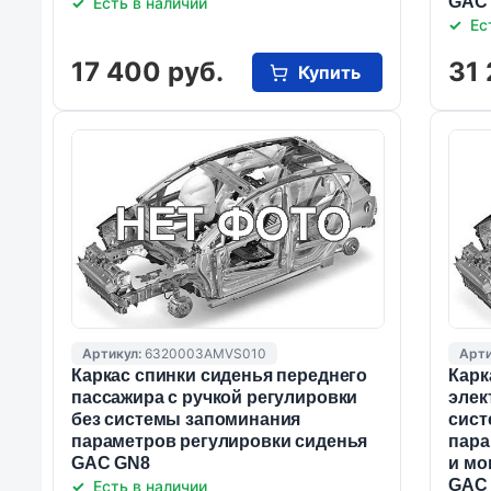
GAC
Есть в наличии
Ес
17 400 руб.
31 
Купить
Артикул:
6320003AMVS010
Арти
Каркас спинки сиденья переднего
Карк
пассажира с ручкой регулировки
элек
без системы запоминания
сист
параметров регулировки сиденья
пара
GAC GN8
и мо
GAC
Есть в наличии