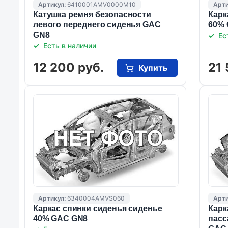
Артикул:
6410001AMV0000M10
Арти
Катушка ремня безопасности
Карк
левого переднего сиденья GAC
60%
GN8
Ес
Есть в наличии
12 200 руб.
21 
Купить
Артикул:
6340004AMVS060
Арти
Каркас спинки сиденья сиденье
Карк
40% GAC GN8
пасс