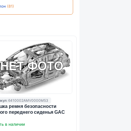
лон
(81)
кул:
6410002AMV0000M53
шка ремня безопасности
ого переднего сиденья GAC
ть в наличии