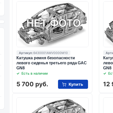
Артикул:
6430001AMV0000M10
Арти
Катушка ремня безопасности
Кату
левого сиденья третьего ряда GAC
лево
GN8
GN8
Есть в наличии
Ес
5 700 руб.
12 
Купить