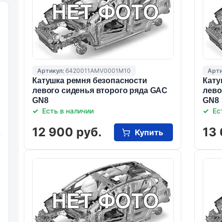
Артикул:
6420011AMV0001M10
Арти
Катушка ремня безопасности
Кату
левого сиденья второго ряда GAC
лево
GN8
GN8
Есть в наличии
Ес
12 900 руб.
13 
Купить