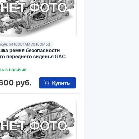
кул:
6410001AMV0100M53
шка ремня безопасности
го переднего сиденья GAC
ть в наличии
600 руб.
Купить