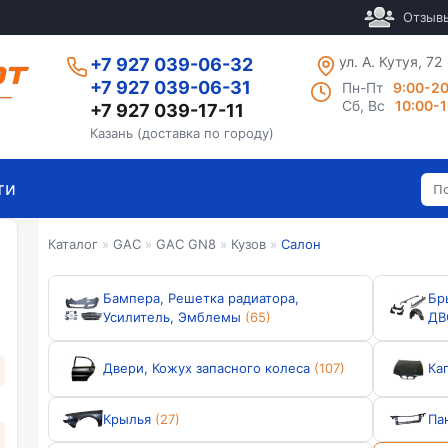
Отзыв
ул. А. Кутуя, 72
+7 927 039-06-32
+7 927 039-06-31
Пн-Пт
9:00-2
Сб, Вс
10:00-
+7 927 039-17-11
Казань (доставка по городу)
ти
Каталог
»
GAC
»
GAC GN8
»
Кузов
»
Салон
Бампера, Решетка радиатора,
Бр
Усилитель, Эмблемы
(65)
ДВ
Двери, Кожух запасного колеса
(107)
Ка
Крылья
(27)
Па