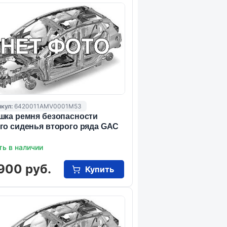
кул:
6420011AMV0001M53
шка ремня безопасности
го сиденья второго ряда GAC
ть в наличии
900 руб.
Купить