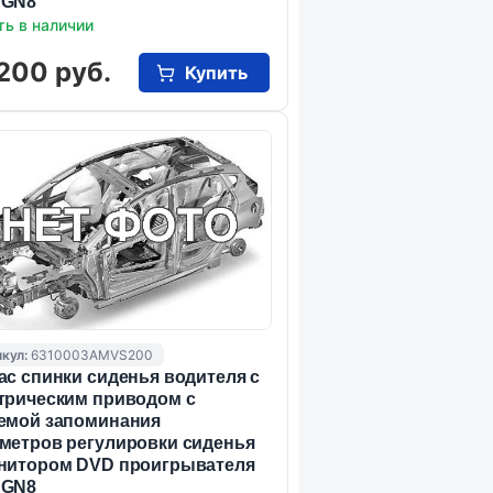
 GN8
ть в наличии
200 руб.
Купить
кул:
6310003AMVS200
ас спинки сиденья водителя с
трическим приводом с
емой запоминания
метров регулировки сиденья
нитором DVD проигрывателя
 GN8