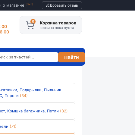
(325)
ы о магазине
Добавить отзыв
Корзина товаров
0:00
корзина пока пуста
16:00
ызговики, Подкрылки, Пыльник
С, Пороги
(34)
пот, Крышка багажника, Петли
(32)
нели
(71)