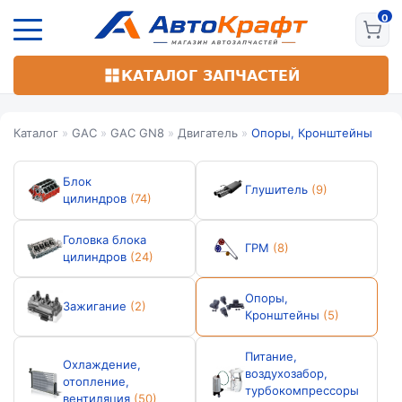
Перейти
к
основному
содержанию
КАТАЛОГ ЗАПЧАСТЕЙ
Каталог
»
GAC
»
GAC GN8
»
Двигатель
»
Опоры, Кронштейны
Блок
Глушитель
(9)
цилиндров
(74)
Головка блока
ГРМ
(8)
цилиндров
(24)
Опоры,
Зажигание
(2)
Кронштейны
(5)
Питание,
Охлаждение,
воздухозабор,
отопление,
турбокомпрессоры
вентиляция
(50)