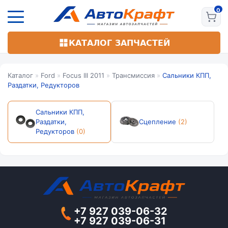
Перейти
к
основному
содержанию
КАТАЛОГ ЗАПЧАСТЕЙ
Каталог
»
Ford
»
Focus III 2011
»
Трансмиссия
»
Сальники КПП,
Раздатки, Редукторов
Сальники КПП,
Раздатки,
Сцепление
(2)
Редукторов
(0)
+7 927 039-06-32
+7 927 039-06-31