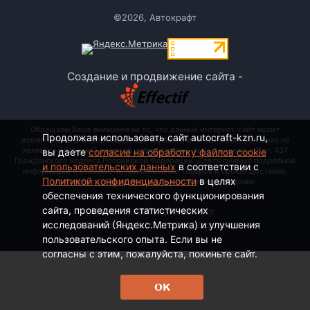
©2026, Автокрафт
Создание и продвижение сайта -
Обращаем Ваше внимание на то, что данный интернет-сайт носит
Продолжая использовать сайт autocraft-kzn.ru,
исключительно информационный характер и ни при каких условиях не
является публичной офертой, определяемой положениями ч. 2 ст. 437
вы даете
согласие на обработку файлов cookie
Гражданского кодекса Российской Федерации. Для получения подробной
и пользовательских данных
в соответствии с
информации о стоимости, наименовании товаров и сроках доставки,
Политикой конфиденциальности
в целях
пожалуйста, обращайтесь по контактным телефонам.
обеспечения технического функционирования
сайта, проведения статистических
Политика конфиденциальности
исследований (Яндекс.Метрика) и улучшения
Согласие на обработку персональных данных
пользовательского опыта. Если вы не
согласны с этим, пожалуйста, покиньте сайт.
ОК