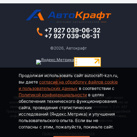
+7 927 039-06-32
+7 927 039-06-31
©2026, Автокрафт
Создание и продвижение сайта -
Продолжая использовать сайт autocraft-kzn.ru,
вы даете
согласие на обработку файлов cookie
и пользовательских данных
в соответствии с
Политикой конфиденциальности
в целях
Обращаем Ваше внимание на то, что данный интернет-сайт носит
обеспечения технического функционирования
исключительно информационный характер и ни при каких условиях не
является публичной офертой, определяемой положениями ч. 2 ст. 437
сайта, проведения статистических
Гражданского кодекса Российской Федерации. Для получения подробной
исследований (Яндекс.Метрика) и улучшения
информации о стоимости, наименовании товаров и сроках доставки,
пользовательского опыта. Если вы не
пожалуйста, обращайтесь по контактным телефонам.
согласны с этим, пожалуйста, покиньте сайт.
Политика конфиденциальности