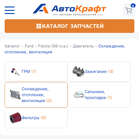
Перейти
к
основному
содержанию
КАТАЛОГ ЗАПЧАСТЕЙ
Каталог
»
Ford
»
Fiesta (08-н.в.)
»
Двигатель
»
Охлаждение,
отопление, вентиляция
ГРМ
(1)
Зажигание
(4)
Охлаждение,
Сальники,
отопление,
прокладки
(1)
вентиляция
(0)
Фильтры
(6)