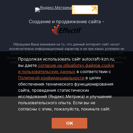
Создание и продвижение сайта -
Обращаем Ваше внимание на то, что данный интернет-сайт носит
исключительно информационный характер и ни при каких условиях не
является публичной офертой, определяемой положениями ч. 2 ст. 437
Гражданского кодекса Российской Федерации. Для получения подробной
Продолжая использовать сайт autocraft-kzn.ru,
информации о стоимости, наименовании товаров и сроках доставки,
вы даете
согласие на обработку файлов cookie
пожалуйста, обращайтесь по контактным телефонам.
и пользовательских данных
в соответствии с
Политикой конфиденциальности
в целях
Политика конфиденциальности
обеспечения технического функционирования
Согласие на обработку персональных данных
сайта, проведения статистических
исследований (Яндекс.Метрика) и улучшения
пользовательского опыта. Если вы не
согласны с этим, пожалуйста, покиньте сайт.
ОК