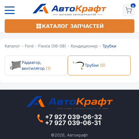
Перейти
к
основному
содержанию
КАТАЛОГ ЗАПЧАСТЕЙ
Каталог
»
Ford
»
Fiesta (06-08)
»
Кондиционер
»
Трубки
Радиатор,
Трубки
(0)
вентилятор
(1)
+7 927 039-06-32
+7 927 039-06-31
©2026, Автокрафт