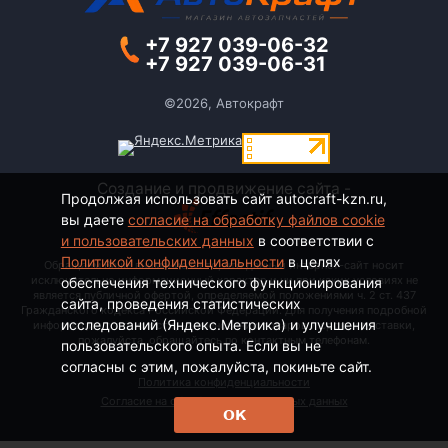
+7 927 039-06-32
+7 927 039-06-31
©2026, Автокрафт
Создание и продвижение сайта -
Продолжая использовать сайт autocraft-kzn.ru,
вы даете
согласие на обработку файлов cookie
и пользовательских данных
в соответствии с
Политикой конфиденциальности
в целях
Обращаем Ваше внимание на то, что данный интернет-сайт носит
исключительно информационный характер и ни при каких условиях не
обеспечения технического функционирования
является публичной офертой, определяемой положениями ч. 2 ст. 437
сайта, проведения статистических
Гражданского кодекса Российской Федерации. Для получения подробной
исследований (Яндекс.Метрика) и улучшения
информации о стоимости, наименовании товаров и сроках доставки,
пожалуйста, обращайтесь по контактным телефонам.
пользовательского опыта. Если вы не
согласны с этим, пожалуйста, покиньте сайт.
Политика конфиденциальности
Согласие на обработку персональных данных
ОК