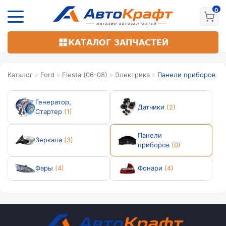
Перейти
к
основному
содержанию
КАТАЛОГ ЗАПЧАСТЕЙ
Каталог
»
Ford
»
Fiesta (06-08)
»
Электрика
»
Панели приборов
Генератор,
Датчики
(2)
Стартер
(1)
Панели
Зеркала
(3)
приборов
(0)
Фары
(4)
Фонари
(4)