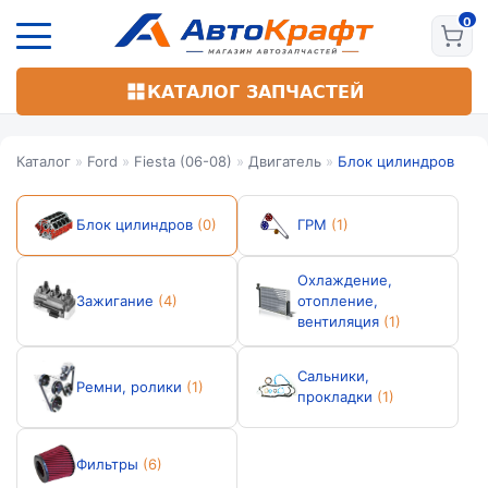
Перейти
к
основному
содержанию
КАТАЛОГ ЗАПЧАСТЕЙ
Каталог
»
Ford
»
Fiesta (06-08)
»
Двигатель
»
Блок цилиндров
Блок цилиндров
(0)
ГРМ
(1)
Охлаждение,
Зажигание
(4)
отопление,
вентиляция
(1)
Сальники,
Ремни, ролики
(1)
прокладки
(1)
Фильтры
(6)