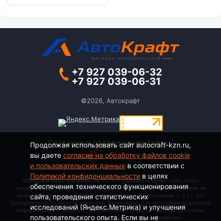
+7 927 039-06-32
+7 927 039-06-31
©2026, Автокрафт
Создание и продвижение сайта -
Продолжая использовать сайт autocraft-kzn.ru,
вы даете
согласие на обработку файлов cookie
и пользовательских данных
в соответствии с
Политикой конфиденциальности
в целях
Обращаем Ваше внимание на то, что данный интернет-сайт носит
обеспечения технического функционирования
исключительно информационный характер и ни при каких условиях не
является публичной офертой, определяемой положениями ч. 2 ст. 437
сайта, проведения статистических
Гражданского кодекса Российской Федерации. Для получения подробной
исследований (Яндекс.Метрика) и улучшения
информации о стоимости, наименовании товаров и сроках доставки,
пользовательского опыта. Если вы не
пожалуйста, обращайтесь по контактным телефонам.