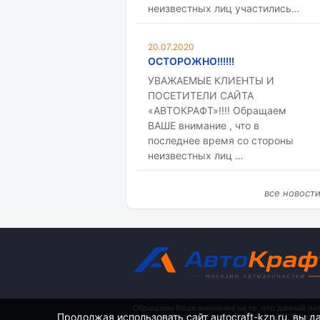
неизвестных лиц участились…
20.07.2020
ОСТОРОЖНО!!!!!!
УВАЖАЕМЫЕ КЛИЕНТЫ И
ПОСЕТИТЕЛИ САЙТА
«АВТОКРАФТ»!!!! Обращаем
ВАШЕ внимание , что в
последнее время со стороны
неизвестных лиц …
все новост
Обращаем Ваше внимание на то, что данный ин
Продолжая использовать сайт autocraft-kzn.ru, вы д
определяемой положениями ч. 2 ст. 437 Гражд