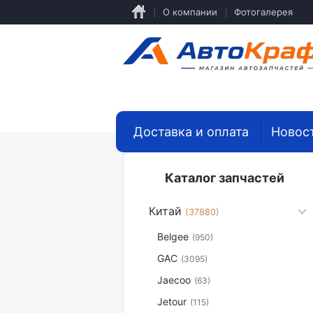
Перейти
О компании
Фотогалерея
к
основному
содержанию
Доставка и оплата
Новос
Каталог запчастей
Китай
(37880)
Belgee
(950)
GAC
(3095)
Jaecoo
(63)
Jetour
(115)