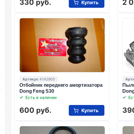
330 руб.
2 0
Купить
Артикул:
4142900
Арти
Отбойник переднего амортизатора
Пыль
Dong Feng S30
Dong
Есть в наличии
Ес
600 руб.
39
Купить