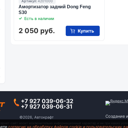
Артикул:
4201000
Амортизатор задний Dong Feng
S30
Есть в наличии
2 050 руб.
Купить
и
+7 927 039-06-32
+7 927 039-06-31
Создание 
©2026, Автокрафт
тернет-сайт носит исключительно информационный характер и ни при каких усло
аете
согласие на обработку файлов cookie и пользовательских д
анского кодекса Российской Федерации. Для получения подробной информации о