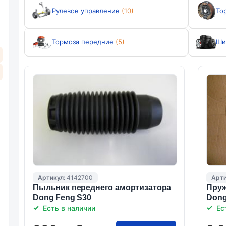
Рулевое управление
(10)
То
Тормоза передние
(5)
Ши
Артикул:
4142700
Арти
Пыльник переднего амортизатора
Пруж
Dong Feng S30
Dong
Есть в наличии
Ес