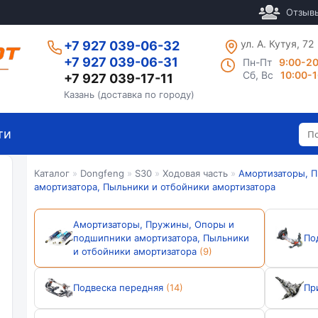
Отзыв
ул. А. Кутуя, 72
+7 927 039-06-32
+7 927 039-06-31
Пн-Пт
9:00-2
Сб, Вс
10:00-
+7 927 039-17-11
Казань (доставка по городу)
ти
Каталог
»
Dongfeng
»
S30
»
Ходовая часть
»
Амортизаторы, 
амортизатора, Пыльники и отбойники амортизатора
Амортизаторы, Пружины, Опоры и
подшипники амортизатора, Пыльники
По
и отбойники амортизатора
(9)
Подвеска передняя
(14)
Пр