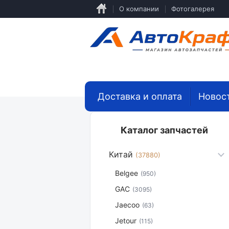
Перейти
О компании
Фотогалерея
к
основному
содержанию
Доставка и оплата
Новос
Каталог запчастей
Китай
(37880)
Belgee
(950)
GAC
(3095)
Jaecoo
(63)
Jetour
(115)