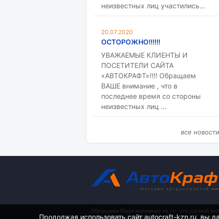
неизвестных лиц участились…
20.07.2020
ОСТОРОЖНО!!!!!!
УВАЖАЕМЫЕ КЛИЕНТЫ И
ПОСЕТИТЕЛИ САЙТА
«АВТОКРАФТ»!!!! Обращаем
ВАШЕ внимание , что в
последнее время со стороны
неизвестных лиц …
все новост
Обращаем Ваше внимание на то, что данный ин
Продолжая использовать сайт autocraft-kzn.ru, вы д
определяемой положениями ч. 2 ст. 437 Гражд