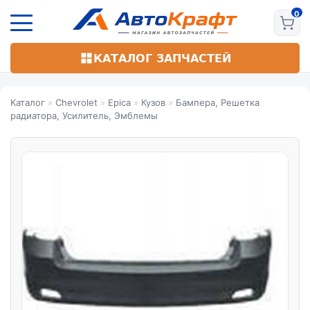
Перейти
к
основному
содержанию
КАТАЛОГ ЗАПЧАСТЕЙ
Каталог
»
Chevrolet
»
Epica
»
Кузов
»
Бампера, Решетка
радиатора, Усилитель, Эмблемы