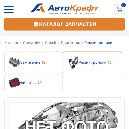
Перейти
к
основному
содержанию
КАТАЛОГ ЗАПЧАСТЕЙ
Каталог
»
Chevrolet
»
Cobalt
»
Двигатель
»
Ремни, ролики
Зажигание
(2)
Ремни, ролики
(3)
Фильтры
(3)