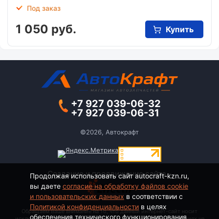
Под заказ
1 050 руб.
Купить
+7 927 039-06-32
+7 927 039-06-31
©2026, Автокрафт
Создание и продвижение сайта -
Продолжая использовать сайт autocraft-kzn.ru,
вы даете
согласие на обработку файлов cookie
и пользовательских данных
в соответствии с
Политикой конфиденциальности
в целях
Обращаем Ваше внимание на то, что данный интернет-сайт носит
обеспечения технического функционирования
исключительно информационный характер и ни при каких условиях не