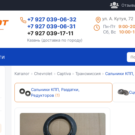
Отзыв
ул. А. Кутуя, 72
+7 927 039-06-32
+7 927 039-06-31
Пн-Пт
9:00-2
Сб, Вс
10:00-
+7 927 039-17-11
Казань (доставка по городу)
ти
Каталог
»
Chevrolet
»
Captiva
»
Трансмиссия
»
Сальники КПП,
Сальники КПП, Раздатки,
Сц
Редукторов
(1)