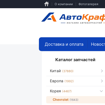
Перейти
О компании
Фотогалерея
к
основному
содержанию
Доставка и оплата
Новос
Каталог запчастей
Китай
(37880)
Европа
(1992)
Корея
(4467)
Chevrolet
(1643)