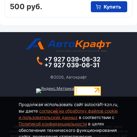
500 руб.
Купить
+7 927 039-06-32
+7 927 039-06-31
©2026, Автокрафт
Создание и продвижение сайта -
Продолжая использовать сайт autocraft-kzn.ru,
вы даете
согласие на обработку файлов cookie
и пользовательских данных
в соответствии с
Политикой конфиденциальности
в целях
Обращаем Ваше внимание на то, что данный интернет-сайт носит
обеспечения технического функционирования
исключительно информационный характер и ни при каких условиях не
является публичной офертой, определяемой положениями ч. 2 ст. 437
сайта, проведения статистических