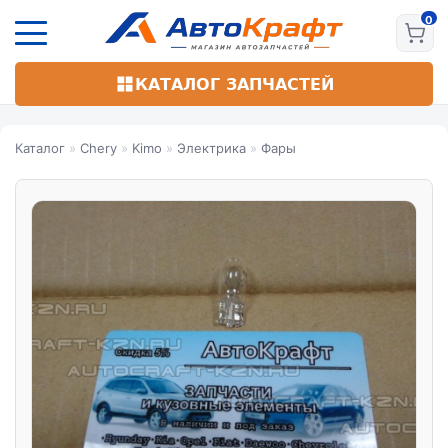
Перейти
к
основному
содержанию
КАТАЛОГ ЗАПЧАСТЕЙ
Каталог
»
Chery
»
Kimo
»
Электрика
»
Фары