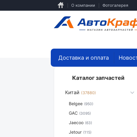
Перейти
О компании
Фотогалерея
к
основному
содержанию
Доставка и оплата
Новос
Каталог запчастей
Китай
(37880)
Belgee
(950)
GAC
(3095)
Jaecoo
(63)
Jetour
(115)