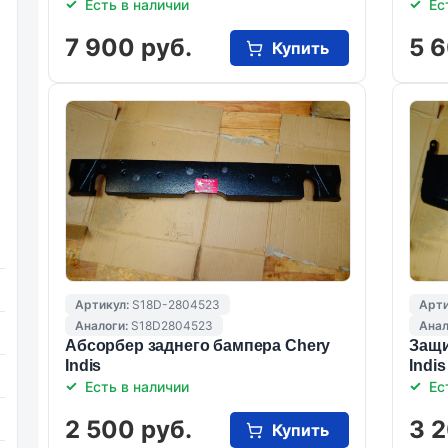
Есть в наличии
Ес
7 900 руб.
5 6
Купить
Артикул:
S18D-2804523
Арти
Аналоги:
S18D2804523
Анал
Абсорбер заднего бампера Chery
Защи
Indis
Indis
Есть в наличии
Ес
2 500 руб.
3 2
Купить