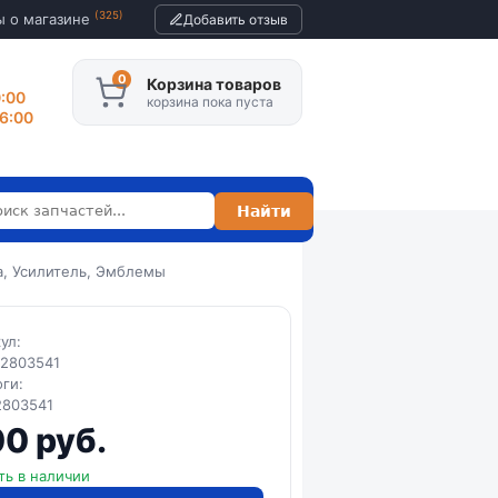
(325)
ы о магазине
Добавить отзыв
Корзина товаров
0:00
корзина пока пуста
16:00
а, Усилитель, Эмблемы
кул:
-2803541
оги:
2803541
0 руб.
ть в наличии