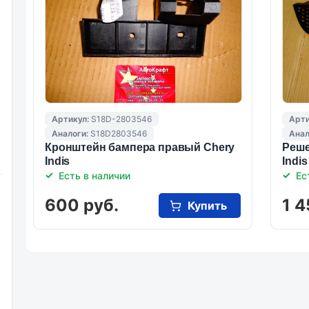
Артикул:
S18D-2803546
Арти
Аналоги:
S18D2803546
Анал
Кронштейн бампера правый Chery
Реше
Indis
Indis
Есть в наличии
Ес
600 руб.
1 4
Купить