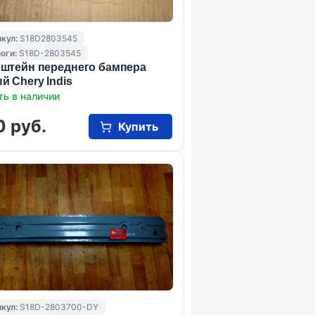
кул:
S18D2803545
оги:
S18D-2803545
штейн переднего бампера
й Chery Indis
ть в наличии
0 руб.
Купить
кул:
S18D-2803700-DY