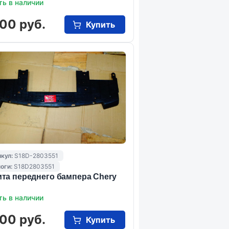
ть в наличии
00 руб.
Купить
кул:
S18D-2803551
оги:
S18D2803551
та переднего бампера Chery
ть в наличии
00 руб.
Купить