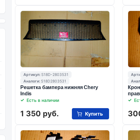
Артикул:
S18D-2803531
Арти
Аналоги:
S18D2803531
Анал
Решетка бампера нижняя Chery
Крон
Indis
прав
Есть в наличии
Ес
1 350 руб.
30
Купить