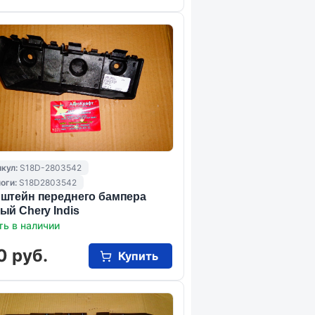
кул:
S18D-2803542
оги:
S18D2803542
штейн переднего бампера
ый Chery Indis
ть в наличии
0 руб.
Купить