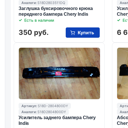
Аналоги:
S18D2803511DQ
Анал
Заглушка буксировочного крюка
Усил
переднего бампера Сhery Indis
Chery
Есть в наличии
Ес
350 руб.
6 6
Купить
Артикул:
S18D-2804800DY
Арти
Аналоги:
S18D2804800DY
Анал
Усилитель заднего бампера Chery
Абсо
Indis
Chery