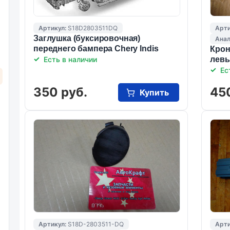
Артикул:
S18D2803511DQ
Арти
Заглушка (буксировочная)
Анал
переднего бампера Chery Indis
Крон
Есть в наличии
левы
Ес
350 руб.
45
Купить
Артикул:
S18D-2803511-DQ
Арти