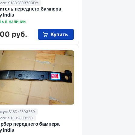
оги:
S18D2803700DY
итель переднего бампера
 Indis
ть в наличии
00 руб.
Купить
кул:
S18D-2803560
оги:
S18D2803560
рбер переднего бампера
 Indis