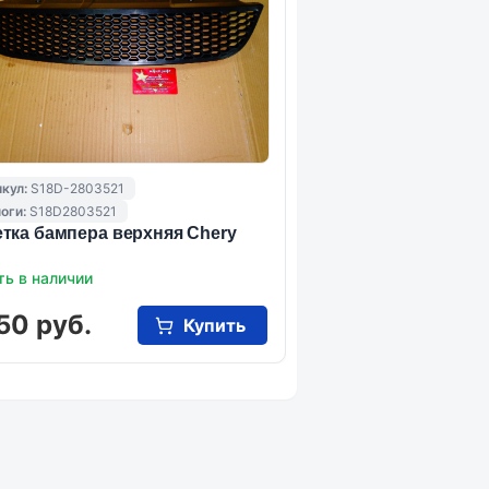
кул:
S18D-2803521
оги:
S18D2803521
тка бампера верхняя Chery
ть в наличии
50 руб.
Купить