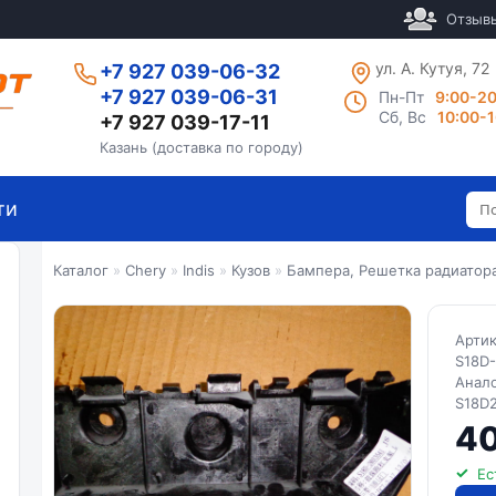
Отзыв
ул. А. Кутуя, 72
+7 927 039-06-32
+7 927 039-06-31
Пн-Пт
9:00-2
Сб, Вс
10:00-
+7 927 039-17-11
Казань (доставка по городу)
ти
Каталог
»
Chery
»
Indis
»
Кузов
»
Бампера, Решетка радиатор
Арти
S18D
Анал
S18D
40
Ес