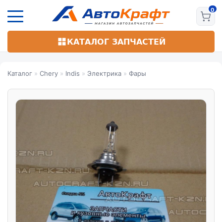
Перейти
к
основному
содержанию
КАТАЛОГ ЗАПЧАСТЕЙ
Каталог
»
Chery
»
Indis
»
Электрика
»
Фары