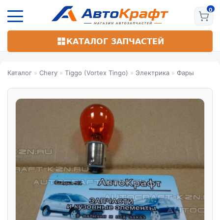
Перейти
к
основному
содержанию
КАТАЛОГ ЗАПЧАСТЕЙ
Каталог
»
Chery
»
Tiggo (Vortex Tingo)
»
Электрика
»
Фары