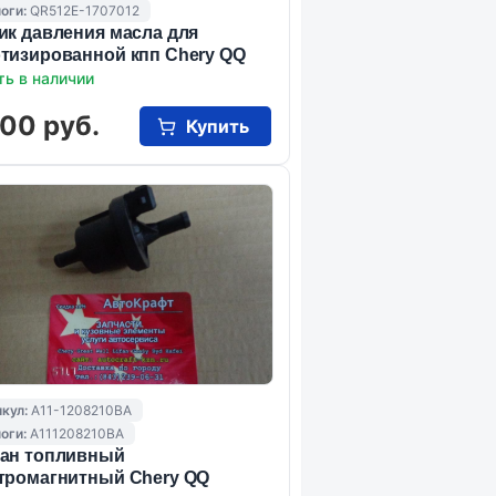
оги:
QR512E-1707012
ик давления масла для
тизированной кпп Chery QQ
ть в наличии
00 руб.
Купить
кул:
A11-1208210BA
оги:
A111208210BA
ан топливный
тромагнитный Chery QQ