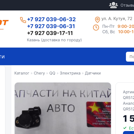
Отзыв
ул. А. Кутуя, 72
+7 927 039-06-32
+7 927 039-06-31
Пн-Пт
9:00-2
Сб, Вс
10:00-
+7 927 039-17-11
Казань (доставка по городу)
ти
Каталог
»
Chery
»
QQ
»
Электрика
»
Датчики
Арти
QR512
Анал
QR51
1 
Ес