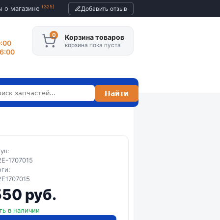
(325)
ы о магазине
Добавить отзыв
Корзина товаров
0:00
корзина пока пуста
16:00
кул:
E-1707015
оги:
2E1707015
550 руб.
ть в наличии