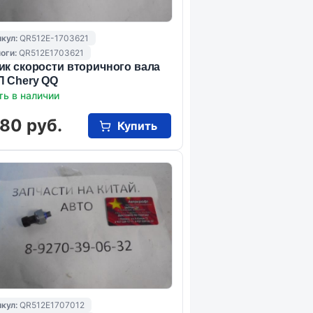
кул:
QR512E-1703621
оги:
QR512E1703621
ик скорости вторичного вала
 Chery QQ
ть в наличии
80 руб.
Купить
кул:
QR512E1707012