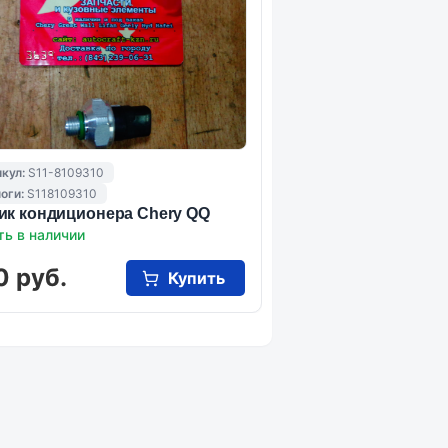
кул:
S11-8109310
оги:
S118109310
ик кондиционера Chery QQ
ть в наличии
0 руб.
Купить