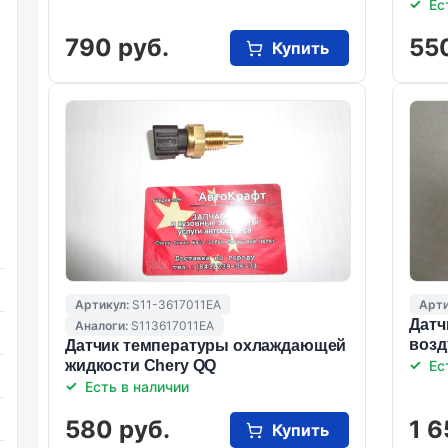
Ес
790 руб.
55
Купить
Артикул:
S11-3617011EA
Арти
Датч
Аналоги:
S113617011EA
возд
Датчик температуры охлаждающей
жидкости Chery QQ
Ес
Есть в наличии
580 руб.
1 6
Купить