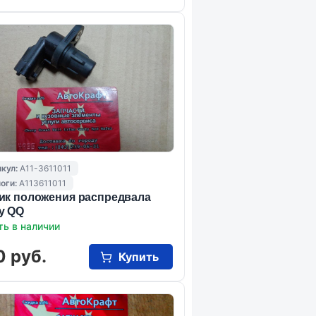
кул:
A11-3611011
оги:
A113611011
ик положения распредвала
y QQ
ть в наличии
0 руб.
Купить