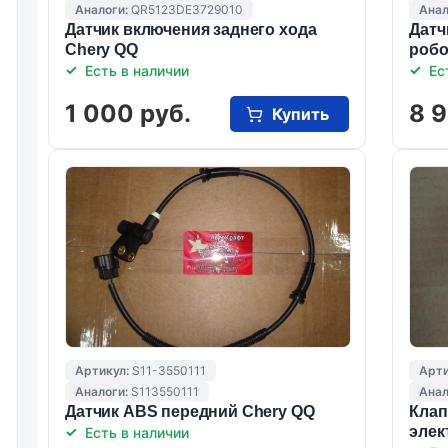
Аналоги:
QR5123DE3729010
Анал
Датчик включения заднего хода
Датч
Chery QQ
робо
Есть в наличии
Ес
1 000 руб.
8 9
Купить
Артикул:
S11-3550111
Арти
Аналоги:
S113550111
Анал
Датчик ABS передний Chery QQ
Клап
элек
Есть в наличии