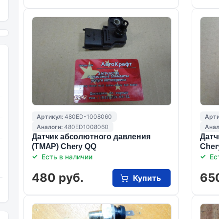
Артикул:
480ED-1008060
Арти
Аналоги:
480ED1008060
Анал
Датчик абсолютного давления
Датч
(ТМАР) Chery QQ
Cher
Есть в наличии
Ес
480 руб.
65
Купить