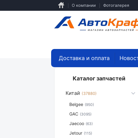
Перейти
О компании
Фотогалерея
к
основному
содержанию
Доставка и оплата
Новос
Каталог запчастей
Китай
(37880)
Belgee
(950)
GAC
(3095)
Jaecoo
(63)
Jetour
(115)