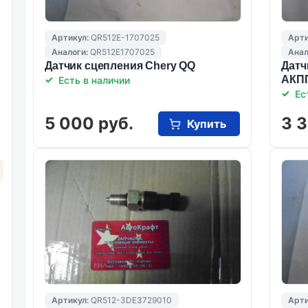
Артикул:
QR512E-1707025
Арти
Аналоги:
QR512E1707025
Анал
Датчик сцепления Chery QQ
Датч
АКПП
Есть в наличии
Ес
5 000 руб.
3 3
Купить
Артикул:
QR512-3DE3729010
Арти