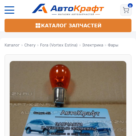
Перейти
к
основному
содержанию
КАТАЛОГ ЗАПЧАСТЕЙ
Каталог
»
Chery
»
Fora (Vortex Estina)
»
Электрика
»
Фары