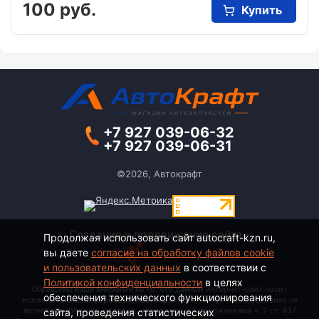
100 руб.
Купить
+7 927 039-06-32
+7 927 039-06-31
©2026, Автокрафт
Создание и продвижение сайта -
Продолжая использовать сайт autocraft-kzn.ru,
вы даете
согласие на обработку файлов cookie
и пользовательских данных
в соответствии с
Политикой конфиденциальности
в целях
Обращаем Ваше внимание на то, что данный интернет-сайт носит
обеспечения технического функционирования
исключительно информационный характер и ни при каких условиях не
является публичной офертой, определяемой положениями ч. 2 ст. 437
сайта, проведения статистических