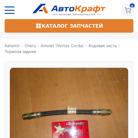
Перейти
к
основному
содержанию
КАТАЛОГ ЗАПЧАСТЕЙ
Каталог
»
Chery
»
Amulet (Vortex Corda)
»
Ходовая часть
»
Тормоза задние