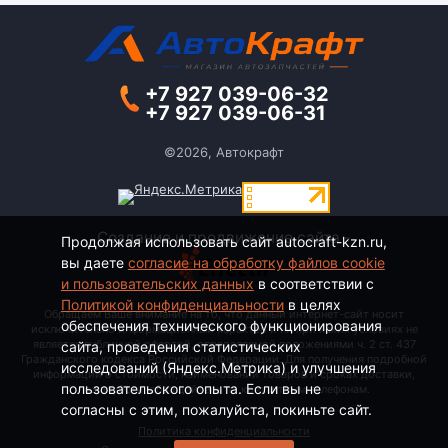
+7 927 039-06-32
+7 927 039-06-31
©2026, Автокрафт
Создание и продвижение сайта -
Продолжая использовать сайт autocraft-kzn.ru,
вы даете
согласие на обработку файлов cookie
и пользовательских данных
в соответствии с
Политикой конфиденциальности
в целях
Обращаем Ваше внимание на то, что данный интернет-сайт носит
обеспечения технического функционирования
исключительно информационный характер и ни при каких условиях не
является публичной офертой, определяемой положениями ч. 2 ст. 437
сайта, проведения статистических
Гражданского кодекса Российской Федерации. Для получения подробной
исследований (Яндекс.Метрика) и улучшения
информации о стоимости, наименовании товаров и сроках доставки,
пользовательского опыта. Если вы не
пожалуйста, обращайтесь по контактным телефонам.
согласны с этим, пожалуйста, покиньте сайт.
Политика конфиденциальности