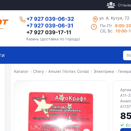
Отзыв
ул. А. Кутуя, 72
+7 927 039-06-32
+7 927 039-06-31
Пн-Пт
9:00-2
Сб, Вс
10:00-
+7 927 039-17-11
Казань (доставка по городу)
ти
Каталог
»
Chery
»
Amulet (Vortex Corda)
»
Электрика
»
Генера
Арти
A11-3
Анал
A1137
85
Ес