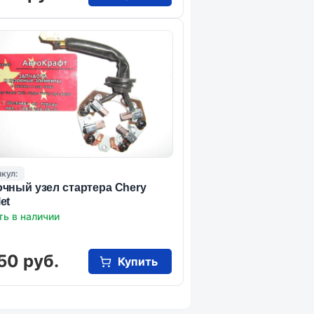
кул:
чный узел стартера Chery
et
ть в наличии
50 руб.
Купить