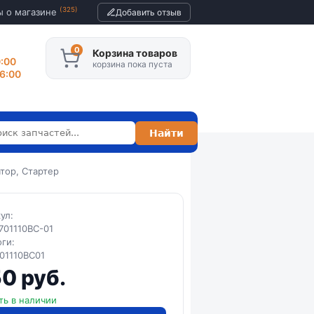
(325)
ы о магазине
Добавить отзыв
Корзина товаров
0:00
корзина пока пуста
16:00
тор, Стартер
кул:
701110BC-01
оги:
01110BC01
0 руб.
ть в наличии