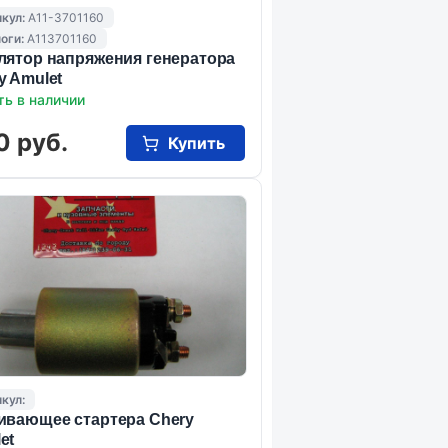
кул:
A11-3701160
оги:
A113701160
лятор напряжения генератора
y Amulet
ть в наличии
0 руб.
Купить
кул:
ивающее стартера Chery
et