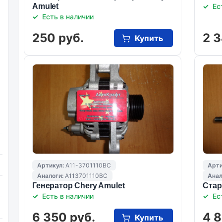
Amulet
Ес
Есть в наличии
250 руб.
2 3
Купить
Артикул:
A11-3701110BC
Арти
Аналоги:
A113701110BC
Анал
Генератор Chery Amulet
Стар
Есть в наличии
Ес
6 350 руб.
4 8
Купить