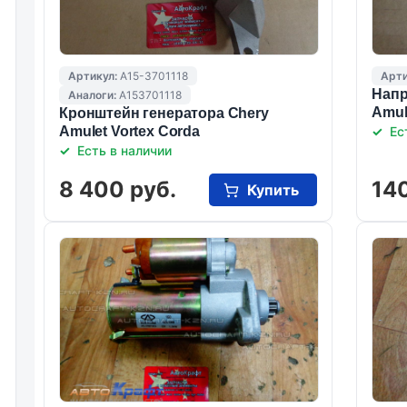
Артикул:
A15-3701118
Арти
Напр
Аналоги:
A153701118
Amul
Кронштейн генератора Chery
Amulet Vortex Corda
Ес
Есть в наличии
8 400 руб.
140
Купить