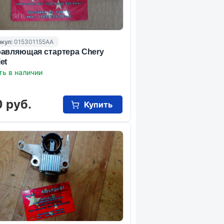
кул:
015301155AA
авляющая стартера Chery
et
ть в наличии
 руб.
Купить