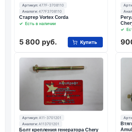
Артикул:
477F-3708110
Арти
Аналоги:
477F3708110
Анал
Стартер Vortex Corda
Регу
Cher
Есть в наличии
Ес
5 800 руб.
90
Купить
Артикул:
A11-3701201
Арти
Втяг
Аналоги:
A113701201
Amul
Болт крепления генератора Chery