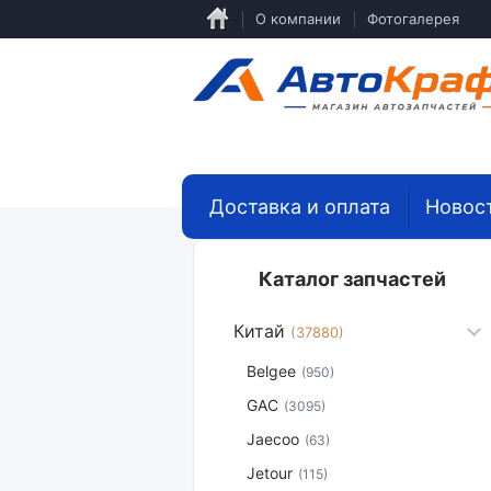
Перейти
О компании
Фотогалерея
к
основному
содержанию
Доставка и оплата
Новос
Каталог запчастей
Китай
(37880)
Belgee
(950)
GAC
(3095)
Jaecoo
(63)
Jetour
(115)