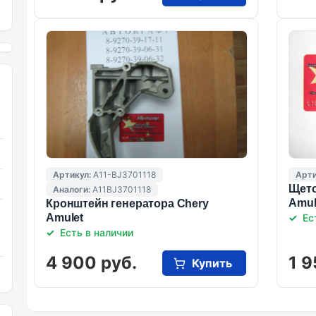
Артикул:
A11-BJ3701118
Арти
Щето
Аналоги:
A11BJ3701118
Amul
Кронштейн генератора Chery
Amulet
Ес
Есть в наличии
4 900 руб.
1 9
Купить