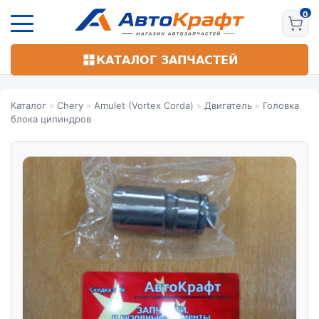
Перейти
к
основному
содержанию
КАТАЛОГ ЗАПЧАСТЕЙ
Каталог
»
Chery
»
Amulet (Vortex Corda)
»
Двигатель
»
Головка
блока цилиндров