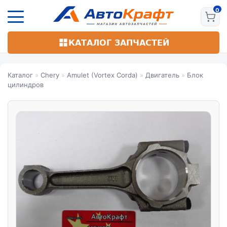
Перейти
к
основному
содержанию
КАТАЛОГ ЗАПЧАСТЕЙ
Каталог
»
Chery
»
Amulet (Vortex Corda)
»
Двигатель
»
Блок
цилиндров