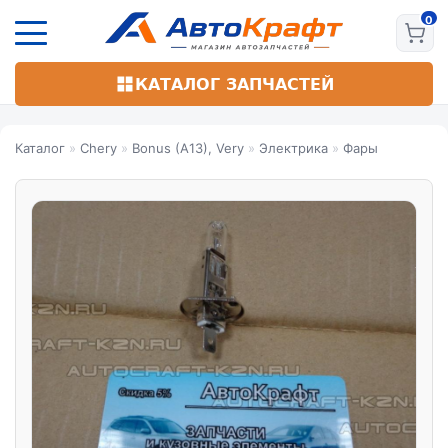
Перейти
к
основному
содержанию
КАТАЛОГ ЗАПЧАСТЕЙ
Каталог
»
Chery
»
Bonus (A13), Very
»
Электрика
»
Фары