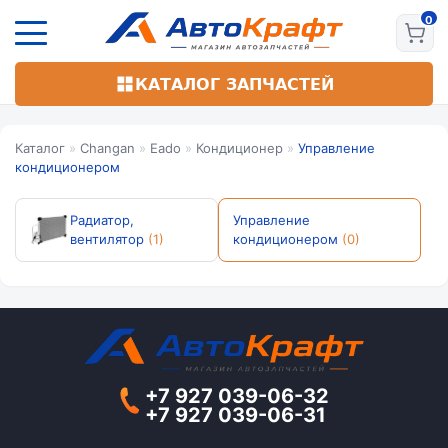
Перейти
к
основному
содержанию
КАТАЛОГ ЗАПЧАСТЕЙ
Каталог
»
Changan
»
Eado
»
Кондиционер
»
Управление
кондиционером
Радиатор,
Управление
вентилятор
(1)
кондиционером
(0)
+7 927 039-06-32
+7 927 039-06-31