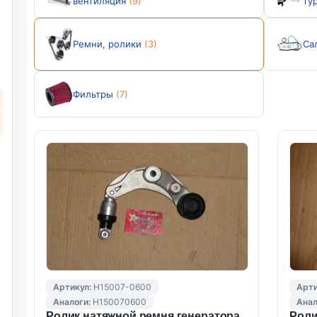
вентиляция
(9)
ту
Ремни, ролики
(3)
Са
Фильтры
(7)
Артикул:
H15007-0600
Арти
Аналоги:
H150070600
Анал
Ролик натяжной ремня генератора
Роли