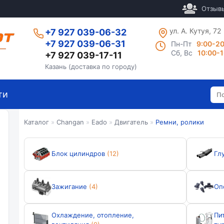
Отзыв
ул. А. Кутуя, 72
+7 927 039-06-32
+7 927 039-06-31
Пн-Пт
9:00-2
Сб, Вс
10:00-
+7 927 039-17-11
Казань (доставка по городу)
ти
Каталог
»
Changan
»
Eado
»
Двигатель
»
Ремни, ролики
Блок цилиндров
(12)
Гл
Зажигание
(4)
Оп
Охлаждение, отопление,
Пи