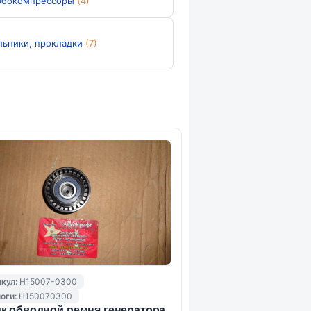
рбокомпрессоры
(4)
льники, прокладки
(7)
кул:
H15007-0300
оги:
H150070300
к обводной ремня генератора