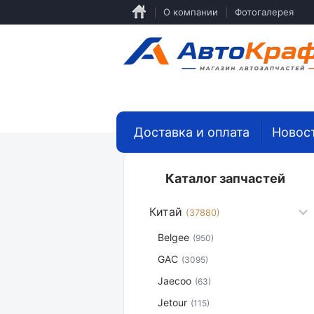
Перейти
О компании
Фотогалерея
к
основному
содержанию
Доставка и оплата
Новос
Каталог запчастей
Китай
(37880)
Belgee
(950)
GAC
(3095)
Jaecoo
(63)
Jetour
(115)