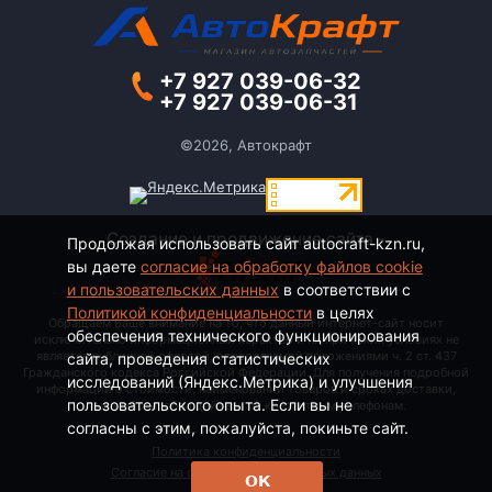
+7 927 039-06-32
+7 927 039-06-31
©2026, Автокрафт
Создание и продвижение сайта -
Продолжая использовать сайт autocraft-kzn.ru,
вы даете
согласие на обработку файлов cookie
и пользовательских данных
в соответствии с
Политикой конфиденциальности
в целях
Обращаем Ваше внимание на то, что данный интернет-сайт носит
обеспечения технического функционирования
исключительно информационный характер и ни при каких условиях не
является публичной офертой, определяемой положениями ч. 2 ст. 437
сайта, проведения статистических
Гражданского кодекса Российской Федерации. Для получения подробной
исследований (Яндекс.Метрика) и улучшения
информации о стоимости, наименовании товаров и сроках доставки,
пользовательского опыта. Если вы не
пожалуйста, обращайтесь по контактным телефонам.
согласны с этим, пожалуйста, покиньте сайт.
Политика конфиденциальности
Согласие на обработку персональных данных
ОК