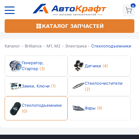
Перейти
к
основному
содержанию
КАТАЛОГ ЗАПЧАСТЕЙ
Каталог
»
Brilliance
»
M1, М2
»
Электрика
»
Стеклоподъемники
Генератор,
Датчики
(4)
Стартер
(3)
Стеклоочистители
Замки, Ключи
(1)
(2)
Стеклоподъемники
Фары
(9)
(0)