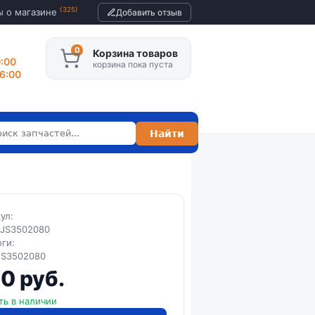
(325)
ы о магазине
Добавить отзыв
Корзина товаров
0:00
корзина пока пуста
16:00
кул:
3JS3502080
оги:
JS3502080
0 руб.
ть в наличии