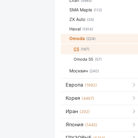
Lifan
(5985)
SMA Maple
(112)
ZX Auto
(35)
Haval
(1914)
Omoda
(224)
C5
(167)
Omoda S5
(57)
Москвич
(240)
Европа
(1992)
Корея
(4467)
Иран
(292)
Япония
(1445)
ГРУЗОВЫЕ