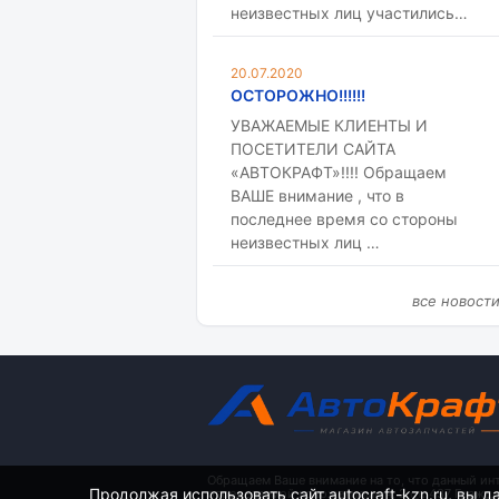
неизвестных лиц участились…
20.07.2020
ОСТОРОЖНО!!!!!!
УВАЖАЕМЫЕ КЛИЕНТЫ И
ПОСЕТИТЕЛИ САЙТА
«АВТОКРАФТ»!!!! Обращаем
ВАШЕ внимание , что в
последнее время со стороны
неизвестных лиц …
все новост
Обращаем Ваше внимание на то, что данный ин
Продолжая использовать сайт autocraft-kzn.ru, вы д
определяемой положениями ч. 2 ст. 437 Гражд