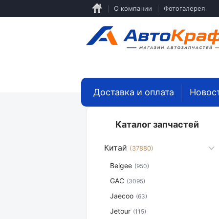
Перейти
О компании
Фотогалерея
к
основному
содержанию
Доставка и оплата
Новос
Каталог запчастей
Китай
(37880)
Belgee
(950)
GAC
(3095)
Jaecoo
(63)
Jetour
(115)