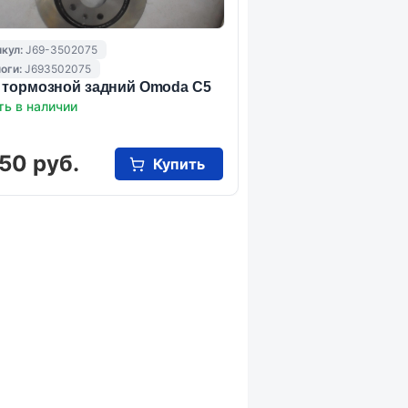
кул:
J69-3502075
оги:
J693502075
 тормозной задний Omoda C5
ть в наличии
50 руб.
Купить