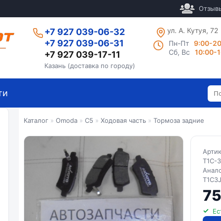
Отзыв
ул. А. Кутуя, 72
+7 927 039-06-32
+7 927 039-06-31
Пн-Пт
9:00-2
Сб, Вс
10:00-
+7 927 039-17-11
Казань (доставка по городу)
ти
Каталог
»
Omoda
»
C5
»
Ходовая часть
»
Тормоза задние
Арти
T1C-
Анал
T1C3
75
Ес