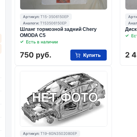
Артикул:
T15-3506150EP
Арти
Аналоги:
T153506150EP
Анал
Шланг тормозной задний Chery
Диск
OMODA C5
Ес
Есть в наличии
750 руб.
2 4
Купить
Артикул:
T19-6GN3502080EP