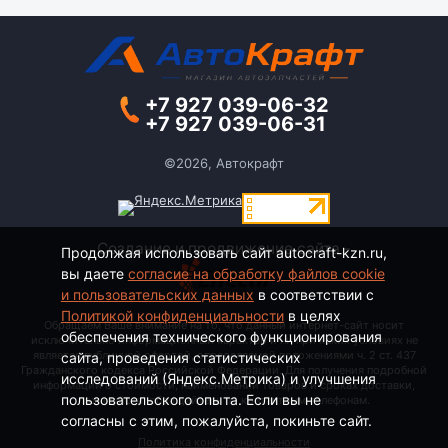
+7 927 039-06-32
+7 927 039-06-31
©2026, Автокрафт
Создание и продвижение сайта -
Продолжая использовать сайт autocraft-kzn.ru,
вы даете
согласие на обработку файлов cookie
и пользовательских данных
в соответствии с
Политикой конфиденциальности
в целях
Обращаем Ваше внимание на то, что данный интернет-сайт носит
обеспечения технического функционирования
исключительно информационный характер и ни при каких условиях не
является публичной офертой, определяемой положениями ч. 2 ст. 437
сайта, проведения статистических
Гражданского кодекса Российской Федерации. Для получения подробной
исследований (Яндекс.Метрика) и улучшения
информации о стоимости, наименовании товаров и сроках доставки,
пользовательского опыта. Если вы не
пожалуйста, обращайтесь по контактным телефонам.
согласны с этим, пожалуйста, покиньте сайт.
Политика конфиденциальности