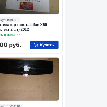
кул:
1SRX60
тизатор капота Lifan X60
плект 2 шт) 2012-
ть в наличии
00 руб.
Купить
кул:
S5614110