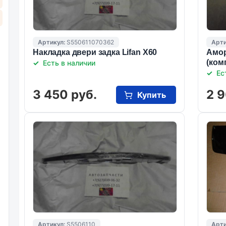
Артикул:
S550611070362
Арти
Накладка двери задка Lifan X60
Амор
(ком
Есть в наличии
Ес
3 450 руб.
2 9
Купить
Артикул:
S5506110
Арти