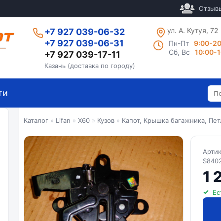
Отзыв
ул. А. Кутуя, 72
+7 927 039-06-32
+7 927 039-06-31
Пн-Пт
9:00-2
Сб, Вс
10:00-
+7 927 039-17-11
Казань (доставка по городу)
ти
Каталог
»
Lifan
»
X60
»
Кузов
»
Капот, Крышка багажника, Пет
Арти
S840
1 
Ес