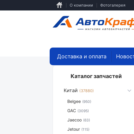
Перейти
О компании
Фотогалерея
к
основному
содержанию
Доставка и оплата
Новос
Каталог запчастей
Китай
(37880)
Belgee
(950)
GAC
(3095)
Jaecoo
(63)
Jetour
(115)