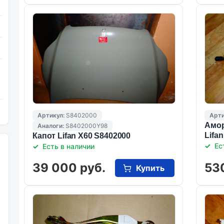
Артикул:
S8402000
Арти
Амор
Аналоги:
S8402000Y98
Lifan
Капот Lifan X60 S8402000
Ес
Есть в наличии
39 000 руб.
53
Купить