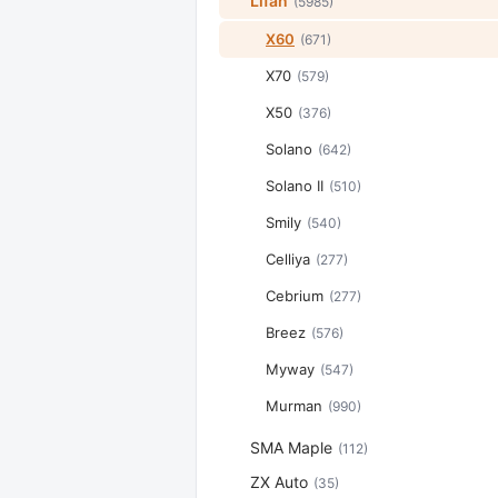
Lifan
(5985)
X60
(671)
X70
(579)
X50
(376)
Solano
(642)
Solano II
(510)
Smily
(540)
Celliya
(277)
Cebrium
(277)
Breez
(576)
Myway
(547)
Murman
(990)
SMA Maple
(112)
ZX Auto
(35)