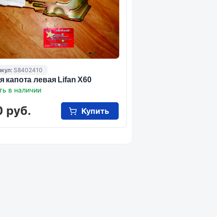
кул:
S8402410
я капота левая Lifan X60
ть в наличии
 руб.
Купить