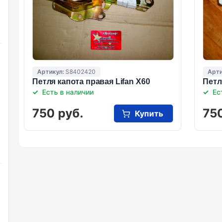
Артикул:
S8402420
Арти
Петля капота правая Lifan X60
Петл
Есть в наличии
Ес
750 руб.
750
Купить