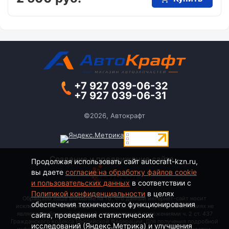
+7 927 039-06-32
+7 927 039-06-31
©2026, Автокрафт
Создание и продвижение сайта -
Продолжая использовать сайт autocraft-kzn.ru,
вы даете
согласие на обработку файлов cookie
и пользовательских данных
в соответствии с
Политикой конфиденциальности
в целях
Обращаем Ваше внимание на то, что данный интернет-сайт носит
обеспечения технического функционирования
исключительно информационный характер и ни при каких условиях не
является публичной офертой, определяемой положениями ч. 2 ст. 437
сайта, проведения статистических
Гражданского кодекса Российской Федерации. Для получения подробной
исследований (Яндекс.Метрика) и улучшения