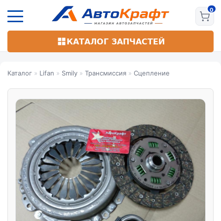
Перейти
к
основному
содержанию
КАТАЛОГ ЗАПЧАСТЕЙ
Каталог
»
Lifan
»
Smily
»
Трансмиссия
»
Сцепление