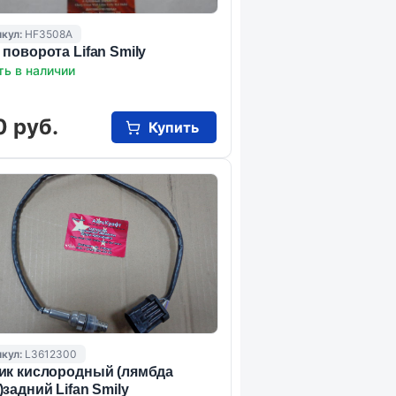
кул:
HF3508A
 поворота Lifan Smily
ть в наличии
0 руб.
Купить
кул:
L3612300
ик кислородный (лямбда
)задний Lifan Smily