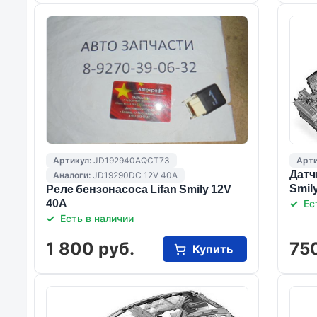
Артикул:
JD192940AQCT73
Арти
Датч
Аналоги:
JD19290DC 12V 40A
Smil
Реле бензонасоса Lifan Smily 12V
40A
Ес
Есть в наличии
1 800 руб.
750
Купить