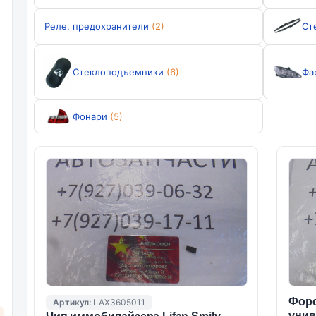
Реле, предохранители
(2)
Ст
Стеклоподъемники
(6)
Фа
Фонари
(5)
Форс
Артикул:
LAX3605011
унив