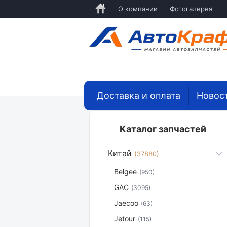
Перейти
О компании
Фотогалерея
к
основному
содержанию
Доставка и оплата
Новос
Каталог запчастей
Китай
(37880)
Belgee
(950)
GAC
(3095)
Jaecoo
(63)
Jetour
(115)