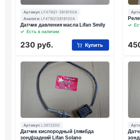
Артикул:
LF479Q1-3818100A
Арти
Реле
Аналоги:
LF479Q13818100A
Датчик давления масла Lifan Smily
Ес
Есть в наличии
230 руб.
45
Купить
Артикул:
L3612300
Арти
Датчик кислородный (лямбда
Датч
зонд)задний Lifan Solano
зонд