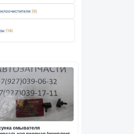
еклоочистители
(9)
ры
(14)
унка омывателя
ерсальная веерная (комплект