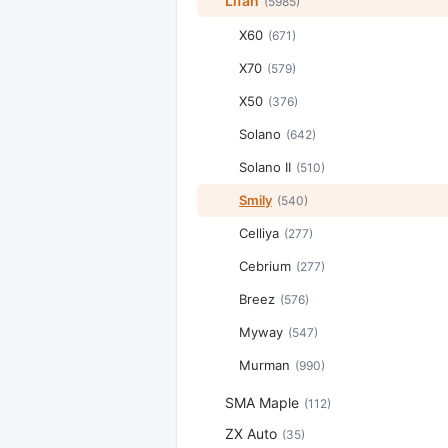
Lifan
(5985)
X60
(671)
X70
(579)
X50
(376)
Solano
(642)
Solano II
(510)
Smily
(540)
Celliya
(277)
Cebrium
(277)
Breez
(576)
Myway
(547)
Murman
(990)
SMA Maple
(112)
ZX Auto
(35)