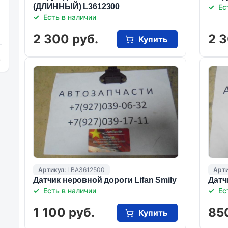
(ДЛИННЫЙ) L3612300
Ес
Есть в наличии
2 300 руб.
2 3
Купить
и
Артикул:
LBA3612500
Арти
Датчик неровной дороги Lifan Smily
Датч
Есть в наличии
Ес
1 100 руб.
85
Купить