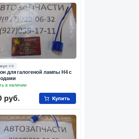
кул:
Н4
он для галогеной лампы Н4 с
водами
ть в наличии
 руб.
Купить