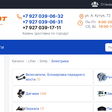
Отзыв
ул. А. Кутуя, 72
+7 927 039-06-32
+7 927 039-06-31
Пн-Пт
9:00-2
Сб, Вс
10:00-
+7 927 039-17-11
Казань (доставка по городу)
ти
Каталог
»
Lifan
»
Smily
»
Электрика
Включатели, Блокировка переднего
Ге
моста
(1)
Датчики
(34)
За
Зеркала
(7)
Па