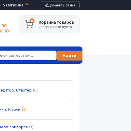
(325)
ы о магазине
Добавить отзыв
Корзина товаров
0:00
корзина пока пуста
16:00
нератор, Стартер
(6)
мки, Ключи
(3)
нели приборов
(1)