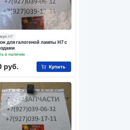
кул:
Н7
он для галогеной лампы Н7 с
водами
ть в наличии
 руб.
Купить