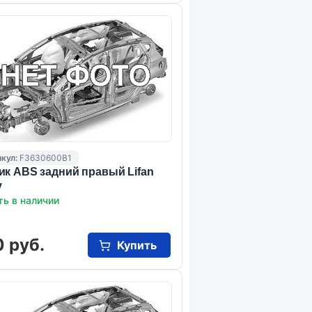
кул:
F3630600B1
ик ABS задний правый Lifan
y
ть в наличии
 руб.
Купить