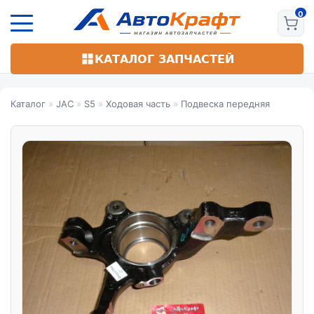
Перейти
к
основному
содержанию
КАТАЛОГ ЗАПЧАСТЕЙ
Каталог
»
JAC
»
S5
»
Ходовая часть
»
Подвеска передняя